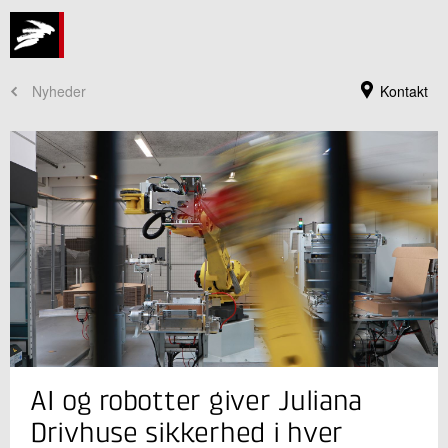
Nyheder
Kontakt
Jeg er din kontaktperson
AI og robotter giver Juliana
Carsten Panch Isaksen
Faglig leder
Drivhuse sikkerhed i hver
Robotteknologi