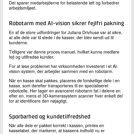
Det sparer medarbejderne for belastende løft og forbedrer
arbejdsmiljøet.
Robotarm med AI-vision sikrer fejlfri pakning
En af de store udfordringer for Juliana Drivhuse var at sikre,
at alle dele var til stede i de kasser, der blev sendt ud til
kunderne.
Tidligere var denne proces manuel, hvilket kunne medføre
fejl og utilfredse kunder.
For at løse problemet har virksomheden investeret i et AI-
vision-system, der arbejder sammen med en robotarm.
Når en kasse skal pakkes, placeres de forskellige dele i en
kasse, som derefter transporteres til en specialiseret
robotcelle. Her tager en avanceret robotarm fat i delene en
efter en, mens et 3D-kamerasystem scanner hver enkelt del
for at identificere den nøjagtigt.
Sporbarhed og kundetilfredshed
Når alle dele er pakket korrekt i kassen, printes en
kasselabel, der markerer, at kassens indhold nu er