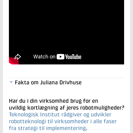
Fakta om Juliana Drivhuse
Har du i din virksomhed brug for en
Lokation: Odense
uvildig kortlægning af jeres robotmuligheder?
Grundlagt: 1963
Teknologisk Institut rådgiver og udvikler
robotteknologi til virksomheder i alle faser
Produkter: Hobbydrivhuse
fra strategi til implementering
.