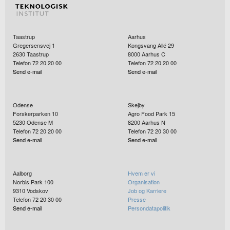
Taastrup
Aarhus
Gregersensvej 1
Kongsvang Allé 29
2630
Taastrup
8000
Aarhus C
Telefon 72 20 20 00
Telefon 72 20 20 00
Send e-mail
Send e-mail
Odense
Skejby
Forskerparken 10
Agro Food Park 15
5230
Odense M
8200
Aarhus N
Telefon 72 20 20 00
Telefon 72 20 30 00
Send e-mail
Send e-mail
Aalborg
Hvem er vi
Norbis Park 100
Organisation
9310
Vodskov
Job og Karriere
Telefon 72 20 30 00
Presse
Send e-mail
Persondatapolitik