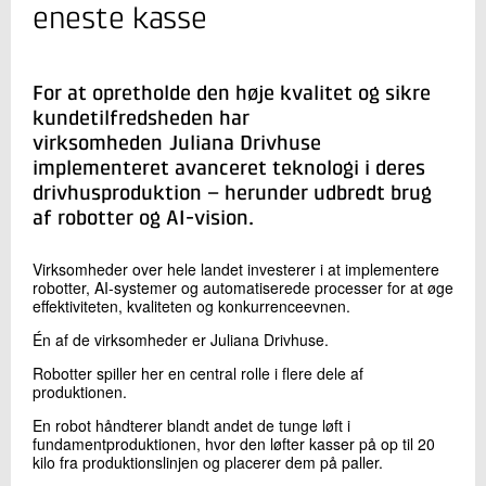
+45 72 20 18 02
eneste kasse
Send e-mail
LinkedIn
For at opretholde den høje kvalitet og sikre
kundetilfredsheden har
Skriv til mig
virksomheden Juliana Drivhuse
implementeret avanceret teknologi i deres
drivhusproduktion – herunder udbredt brug
af robotter og AI-vision.
Virksomheder over hele landet investerer i at implementere
robotter, AI-systemer og automatiserede processer for at øge
effektiviteten, kvaliteten og konkurrenceevnen.
Én af de virksomheder er Juliana Drivhuse.
Send
Robotter spiller her en central rolle i flere dele af
produktionen.
En robot håndterer blandt andet de tunge løft i
fundamentproduktionen, hvor den løfter kasser på op til 20
kilo fra produktionslinjen og placerer dem på paller.