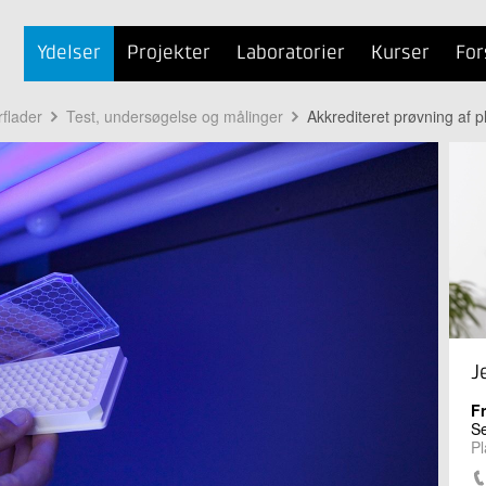
Ydelser
Projekter
Laboratorier
Kurser
For
rflader
Test, undersøgelse og målinger
Akkrediteret prøvning af p
J
F
Se
Pl