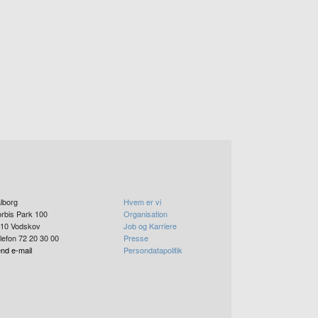
lborg
Hvem er vi
rbis Park 100
Organisation
10
Vodskov
Job og Karriere
lefon 72 20 30 00
Presse
nd e-mail
Persondatapolitik