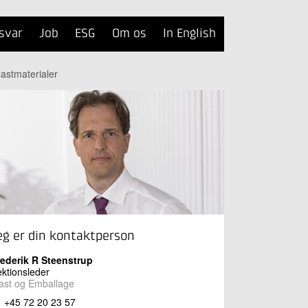
svar
Job
ESG
Om os
In English
lastmaterialer
eg er din kontaktperson
rederik R Steenstrup
ktionsleder
ast og Emballage
+45 72 20 23 57