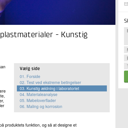
S
 plastmaterialer - Kunstig
kan
Vælg side
01.
Forside
02.
Test ved ekstreme betingelser
03.
Kunstig ældning i laboratoriet
mere
04.
Materialeanalyse
te,
05.
Møbeloverflader
er,
der
06.
Maling og korrosion
å produktets funktion, og så at designe et