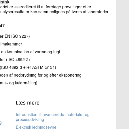
istisk
iet er akkrediteret til at foretage prøvninger efter
 analyseresultater kan sammenlignes på tværs af laboratorier
ed?
ler EN ISO 9227)
 klimakammer
 en kombination af varme og fugt
er (ISO 4892-2)
 (ISO 4892-3 eller ASTM G154)
aden af nedbrydning før og efter eksponering
ans- og kulørmåling)
Læs mere
Introduktion til avancerede materialer og
procesudvikling
ng
Elektrisk ledningsevne