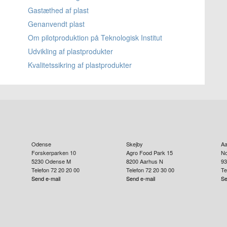
Gastæthed af plast
Genanvendt plast
Om pilotproduktion på Teknologisk Institut
Udvikling af plastprodukter
Kvalitetssikring af plastprodukter
Odense
Skejby
Aa
Forskerparken 10
Agro Food Park 15
No
5230
Odense M
8200
Aarhus N
93
Telefon 72 20 20 00
Telefon 72 20 30 00
Te
Send e-mail
Send e-mail
Se