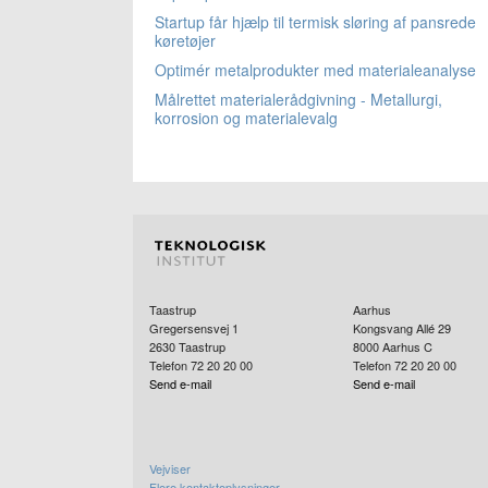
Startup får hjælp til termisk sløring af pansrede
køretøjer
Optimér metalprodukter med materialeanalyse
Målrettet materialerådgivning - Metallurgi,
korrosion og materialevalg
Taastrup
Aarhus
Gregersensvej 1
Kongsvang Allé 29
2630
Taastrup
8000
Aarhus C
Telefon 72 20 20 00
Telefon 72 20 20 00
Send e-mail
Send e-mail
Vejviser
Flere kontaktoplysninger