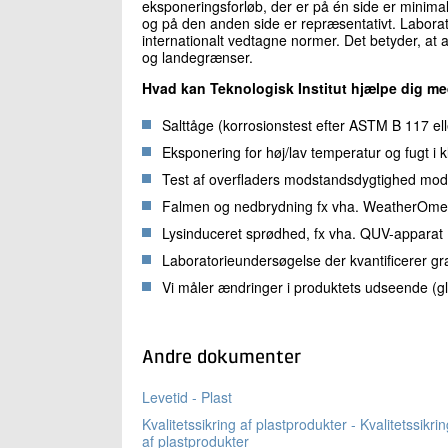
eksponeringsforløb, der er på én side er minimal
og på den anden side er repræsentativt. Laborator
internationalt vedtagne normer. Det betyder, at
og landegrænser.
Hvad kan Teknologisk Institut hjælpe dig m
Salttåge (korrosionstest efter ASTM B 117 el
Eksponering for høj/lav temperatur og fugt i
Test af overfladers modstandsdygtighed mod
Falmen og nedbrydning fx vha. WeatherOmet
Lysinduceret sprødhed, fx vha. QUV-apparat
Laboratorieundersøgelse der kvantificerer gr
Vi måler ændringer i produktets udseende (gl
Andre dokumenter
Levetid - Plast
Kvalitetssikring af plastprodukter - Kvalitetssikri
af plastprodukter