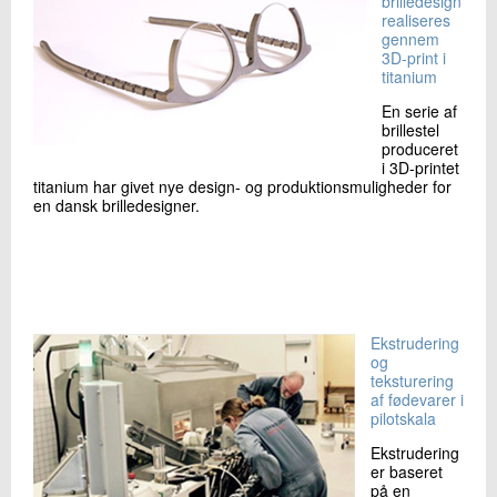
brilledesign
realiseres
gennem
3D-print i
titanium
En serie af
brillestel
produceret
i 3D-printet
titanium har givet nye design- og produktionsmuligheder for
en dansk brilledesigner.
Ekstrudering
og
teksturering
af fødevarer i
pilotskala
Ekstrudering
er baseret
på en