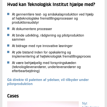
Hvad kan Teknologisk Institut hjælpe med?
At gennemføre test- og småskalaproduktion ved hjælp
af højteknologiske fremstillingsprocesser og
produktionsudstyr
At dokumentere processer
At binde udvikling, rådgivning og pilotproduktion
sammen
At bidrage med nye innovative løsninger
At yde bistand inden for opskalering og
implementering af højteknologisk fremstillingsproces
At være behjælpelig med forsyningskæden
(teknologileverandører, underleverandører og
efterbearbejdning)
Gå direkte til paletten af ydelser, vil tilbyder under
pilotproduktion
Cases
Nyt