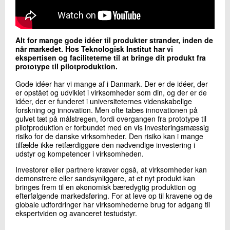
+45 72 20 22 73
Send e-mail
Alt for mange gode idéer til produkter strander, inden de
når markedet. Hos Teknologisk Institut har vi
Skriv til mig
ekspertisen og faciliteterne til at bringe dit produkt fra
prototype til pilotproduktion.
Gode idéer har vi mange af i Danmark. Der er de idéer, der
er opstået og ud­viklet i virksomheder som din, og der er de
idéer, der er funderet i universi­teternes videnskabelige
forskning og innovation. Men ofte tabes innova­tionen på
gulvet tæt på målstregen, fordi overgangen fra prototype til
pilotproduktion er forbundet med en vis investeringsmæssig
risiko for de danske virksomheder. Den risiko kan i mange
tilfælde ikke retfærdiggøre den nødvendige investering i
udstyr og kompetencer i virksomheden.
Send
Investorer eller partnere kræver også, at virksomheder kan
demonstrere eller sandsynliggøre, at et nyt produkt kan
bringes frem til en økonomisk bæredygtig produktion og
efterføl­gende markedsføring. For at leve op til kravene og de
globale udfordringer har virksomhederne brug for adgang til
ekspertviden og avanceret testudstyr.