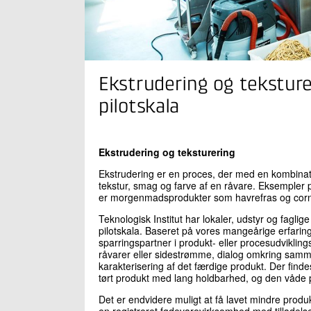
Ekstrudering og teksture
pilotskala
Ekstrudering og teksturering
Ekstrudering er en proces, der med en kombinati
tekstur, smag og farve af en råvare. Eksempler
er morgenmadsprodukter som havrefras og corn
Teknologisk Institut har lokaler, udstyr og fagli
pilotskala. Baseret på vores mangeårige erfarin
sparringspartner i produkt- eller procesudviklin
råvarer eller sidestrømme, dialog omkring samme
karakterisering af det færdige produkt. Der fin
tørt produkt med lang holdbarhed, og den våde 
Det er endvidere muligt at få lavet mindre produ
en registreret fødevarevirksomhed med tilladels