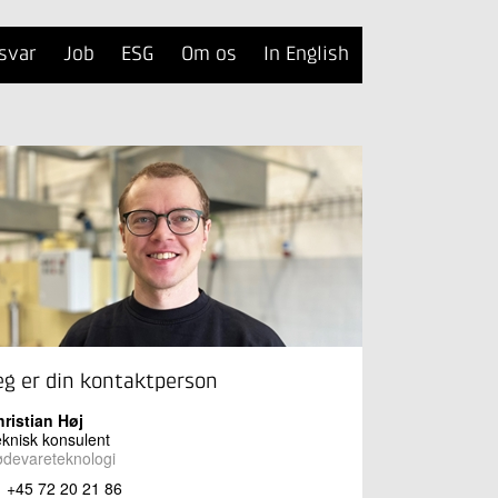
svar
Job
ESG
Om os
In English
eg er din kontaktperson
ristian Høj
knisk konsulent
devareteknologi
+45 72 20 21 86