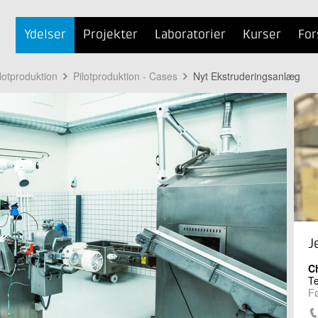
Ydelser
Projekter
Laboratorier
Kurser
For
lotproduktion
Pilotproduktion - Cases
Nyt Ekstruderingsanlæg
J
Ch
Te
Fø