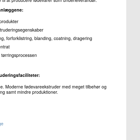
sanlæggene:
 produkter
struderingsegenskaber
, forforklistring, blanding, coatning, dragering
ntrat
og tørringsprocessen
deringsfaciliteter:
me. Moderne fødevareekstruder med meget tilbehør og
ng samt mindre produktioner.
ge