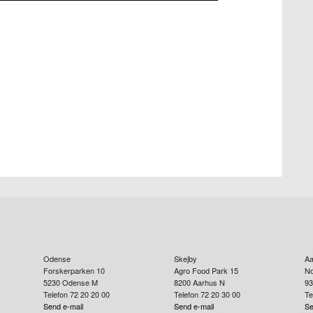
Odense
Skejby
Aa
Forskerparken 10
Agro Food Park 15
No
5230
Odense M
8200
Aarhus N
93
Telefon 72 20 20 00
Telefon 72 20 30 00
Te
Send e-mail
Send e-mail
Se