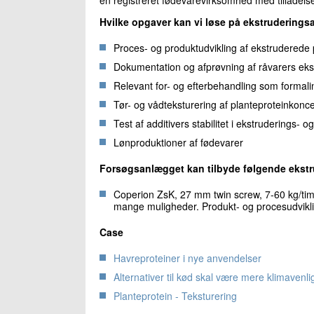
Hvilke opgaver kan vi løse på ekstrudering
Proces- og produktudvikling af ekstruderede
Dokumentation og afprøvning af råvarers ek
Relevant for- og efterbehandling som formaling
Tør- og vådteksturering af planteproteinkonce
Test af additivers stabilitet i ekstruderings- 
Lønproduktioner af fødevarer
Forsøgsanlægget kan tilbyde følgende ekstru
Coperion ZsK, 27 mm twin screw, 7-60 kg/ti
mange muligheder. Produkt- og procesudvikli
Case
Havreproteiner i nye anvendelser
Alternativer til kød skal være mere klimavenli
Planteprotein - Teksturering