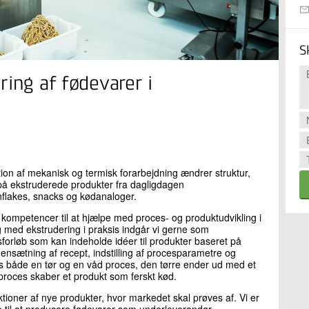
S
ring af fødevarer i
on af mekanisk og termisk forarbejdning ændrer struktur,
 på ekstruderede produkter fra dagligdagen
flakes, snacks og kødanaloger.
ge kompetencer til at hjælpe med proces- og produktudvikling i
g med ekstrudering i praksis indgår vi gerne som
gsforløb som kan indeholde idéer til produkter baseret på
nsætning af recept, indstilling af procesparametre og
des både en tør og en våd proces, den tørre ender ud med et
proces skaber et produkt som ferskt kød.
ktioner af nye produkter, hvor markedet skal prøves af. Vi er
e til at producere fødevarer som underleverandør.