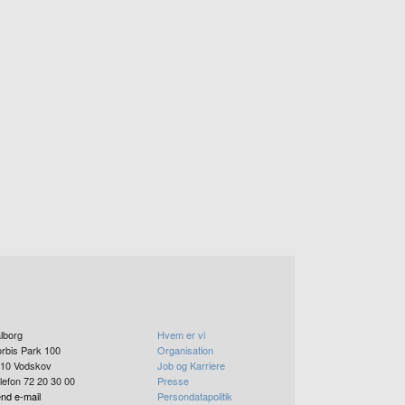
lborg
Hvem er vi
rbis Park 100
Organisation
10
Vodskov
Job og Karriere
lefon 72 20 30 00
Presse
nd e-mail
Persondatapolitik