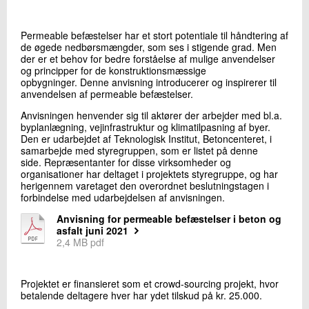
+45 72 20 23 91
Send e-mail
Permeable befæstelser har et stort potentiale til håndtering af
de øgede nedbørsmængder, som ses i stigende grad. Men
der er et behov for bedre forståelse af mulige anvendelser
og principper for de konstruktionsmæssige
Skriv til mig
opbygninger. Denne anvisning introducerer og inspirerer til
anvendelsen af permeable befæstelser.
Anvisningen henvender sig til aktører der arbejder med bl.a.
byplanlægning, vejinfrastruktur og klimatilpasning af byer.
Den er udarbejdet af Teknologisk Institut, Betoncenteret, i
samarbejde med styregruppen, som er listet på denne
side. Repræsentanter for disse virksomheder og
organisationer har deltaget i projektets styregruppe, og har
herigennem varetaget den overordnet beslutningstagen i
forbindelse med udarbejdelsen af anvisningen.
Send
Anvisning for permeable befæstelser i beton og
asfalt juni 2021
2,4 MB pdf
Projektet er finansieret som et crowd-sourcing projekt, hvor
betalende deltagere hver har ydet tilskud på kr. 25.000.