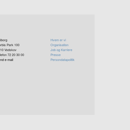
lborg
Hvem er vi
rbis Park 100
Organisation
10
Vodskov
Job og Karriere
lefon 72 20 30 00
Presse
nd e-mail
Persondatapolitik