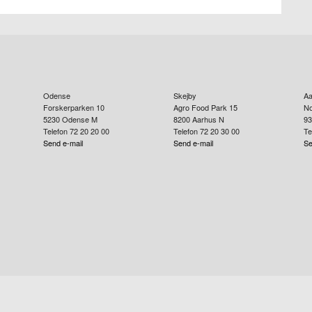
Odense
Skejby
Aa
Forskerparken 10
Agro Food Park 15
No
5230
Odense M
8200
Aarhus N
93
Telefon 72 20 20 00
Telefon 72 20 30 00
Te
Send e-mail
Send e-mail
Se