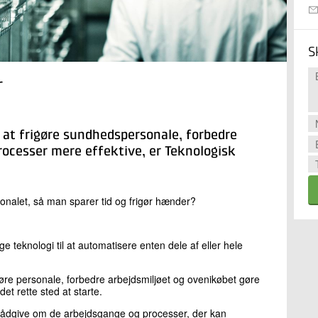
S
r
r at frigøre sundhedspersonale, forbedre
rocesser mere effektive, er Teknologisk
onalet, så man sparer tid og frigør hænder?
 teknologi til at automatisere enten dele af eller hele
igøre personale, forbedre arbejdsmiljøet og ovenikøbet gøre
det rette sted at starte.
rådgive om de arbejdsgange og processer, der kan