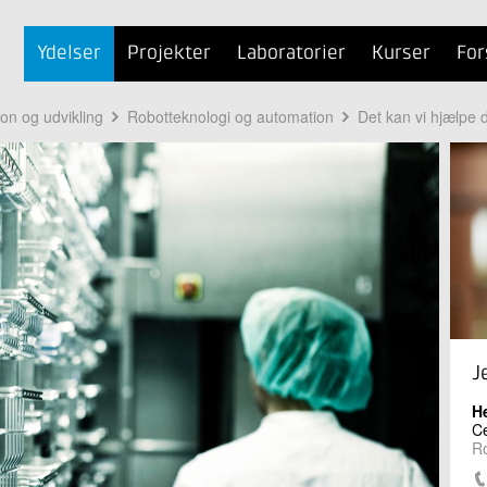
Ydelser
Projekter
Laboratorier
Kurser
For
ion og udvikling
Robotteknologi og automation
Det kan vi hjælpe 
J
H
Ce
Ro