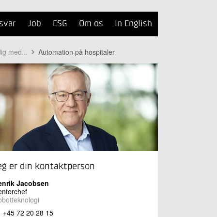
svar
Job
ESG
Om os
In English
dig med...
Automation på hospitaler
eg er din kontaktperson
enrik Jacobsen
nterchef
botteknologi
+45 72 20 28 15