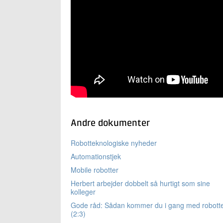
Andre dokumenter
Robotteknologiske nyheder
Automationstjek
Mobile robotter
Herbert arbejder dobbelt så hurtigt som sine
kolleger
Gode råd: Sådan kommer du i gang med robott
(2:3)