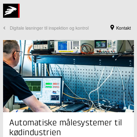
Digitale løsninger til inspektion og kontrol
Kontakt
Jeg er din kontaktperson
Automatiske målesystemer til
Dennis Brandborg Nielsen
Centerchef
kødindustrien
Bæredygtighed og Digitalisering