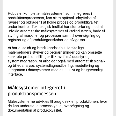
+45 72 20 19 04
Send e-mail
Robuste, komplette målesystemer, som integreres i
LinkedIn
produktionsprocessen, kan sikre optimal udnyttelse af
råvarer og bidrage til at holde proces og produktkvalitet
under kontrol. Teknologisk Institut har stor erfaring med at
udvikle automatiske målesystemer til kødindustrien, både til
Skriv til mig
styring af maskiner og processer samt til overvågning og
registrering af produktegenskaber og afvigelser.
Vi har et solidt og bredt kendskab til forskellige
målemetoders styrker og begrænsninger og kan omsætte
konkrete problemstillinger til krav til måleudstyr og
systemintegration. Vi arbejder også med automatisk signal-
og billedanalyse, systemdiagnosticering, modellering og
integration i datasystemer med et intuitivt og brugervenligt
interface.
Send
Målesystemer integreret i
produktionsprocessen
Målesystemerne udvikles til brug direkte i produktionen, hvor
de kan understøtte processtyring, overvågning og
dokumentation af produktkvalitet.