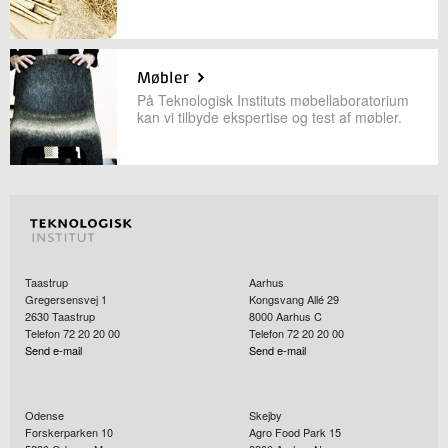
+45 72 20 19 16
Send e-mail
Møbler
På Teknologisk Instituts møbellaboratorium
Skriv til mig
kan vi tilbyde ekspertise og test af møbler.
Taastrup
Aarhus
Gregersensvej 1
Kongsvang Allé 29
Send
2630
Taastrup
8000
Aarhus C
Telefon 72 20 20 00
Telefon 72 20 20 00
Send e-mail
Send e-mail
Odense
Skejby
Forskerparken 10
Agro Food Park 15