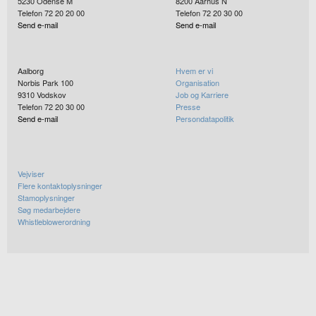
5230
Odense M
8200
Aarhus N
Telefon 72 20 20 00
Telefon 72 20 30 00
Send e-mail
Send e-mail
Aalborg
Hvem er vi
Norbis Park 100
Organisation
9310
Vodskov
Job og Karriere
Telefon 72 20 30 00
Presse
Send e-mail
Persondatapolitik
Vejviser
Flere kontaktoplysninger
Stamoplysninger
Søg medarbejdere
Whistleblowerordning