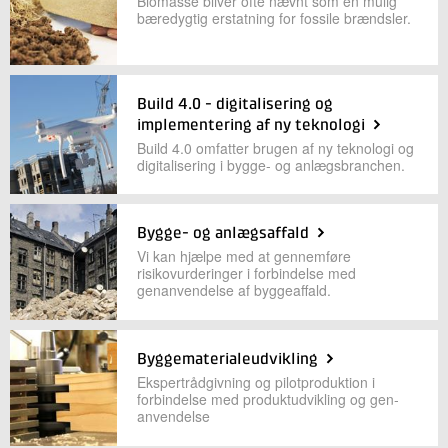
Biomasse bliver ofte nævnt som en mulig
bæredygtig erstatning for fossile brændsler.
Build 4.0 - digitalisering og
implementering af ny teknologi
Build 4.0 omfatter brugen af ny teknologi og
digitalisering i bygge- og anlægsbranchen.
Bygge- og anlægsaffald
Vi kan hjælpe med at gennemføre
risikovurderinger i forbindelse med
genanvendelse af byggeaffald.
Byggematerialeudvikling
Ekspert­rådgiv­ning og pilotproduktion i
forbind­else med produkt­udvikling og gen­
anvend­else