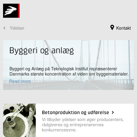
Ydelser
Kontakt
Byggeri og anlæg
Byggeri og Anlæg på Teknologisk Institut repræsenterer
Danmarks største koncentration af viden om byggematerialer.
Vi medvirker til at sikre, at byggematerialer, der anvendes i
Read more
dansk byggeri, er af høj kvalitet, og at de anvendes, fremstilles
og vedligeholdes rationelt. Her finder du en oversigt over
specialistydelser inden for Bygge og anlæg.
Betonproduktion og udførelse
Teknologisk Instituts hovedreception
Vi tilbyder ydelser som øger producenters,
+45 72 20 20 00
rådgiveres og entreprenørernes
konkurrenceevne.
Send e-mail