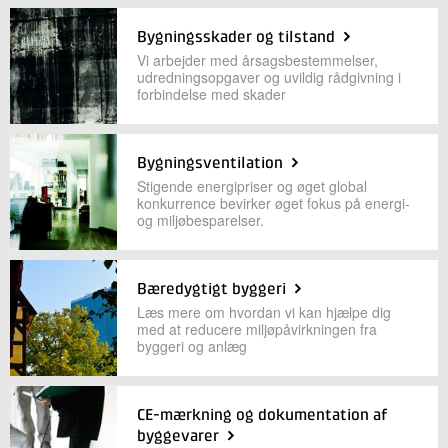
Bygningsskader og tilstand
Vi arbejder med årsagsbestemmelser,
udredningsopgaver og uvildig rådgivning i
forbindelse med skader
Bygningsventilation
Stigende energipriser og øget global
konkurrence bevirker øget fokus på energi-
og miljøbesparelser.
Bæredygtigt byggeri
Læs mere om hvordan vi kan hjælpe dig
med at reducere miljøpåvirkningen fra
byggeri og anlæg
CE-mærkning og dokumentation af
byggevarer