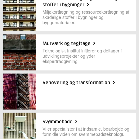
stoffer i bygninger
Miljøkortlægning og ressourcekortlægning af
skadelige stoffer i bygninger og
byggematerialer.
Murværk og tegltage
Teknologisk Institut initierer og deltager i
udviklingsprojekter og yder
ekspertrådgivning
Renovering og transformation
Svømmebade
Vi er specialister i at indsamle, bearbejde og
formidle viden om svømmebadsteknologi.