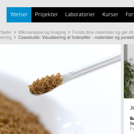
Ydelser
Projekter
Laboratorier
Kurser
For
rflader
Mikroanalyse og Imaging
Forstå dine materialer og gør di
sering
Casestudie: Visualisering af foderpiller - materialer og porøsit
J
S
Se
Fu