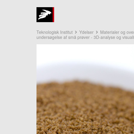
Teknologisk Institut
Ydelser
Materialer og ove
undersøgelse af små prøver - 3D-analyse og visuali