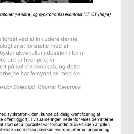
ratoriet (venstre) og synkrotronfasekontrast HiP-CT (højre)
fordel ved at inkludere denne
logi er at fortsætte med at
ilbyder akvakulturindustrien i form
e ord er hver pille, vi
et på solid videnskab, og dette
bejde har forsynet os med de
nior Scientist, Biomar Denmark
ed synkrotronkilden, kunne pålidelig kvantificering af
ke offentliggjort). I visualiseringen nedenfor vises den interne
t stort set al porøsitet var forbundet til overfladen af ​​pillen -
akteristika som disse påvirker, hvordan pillerne fungerer, og