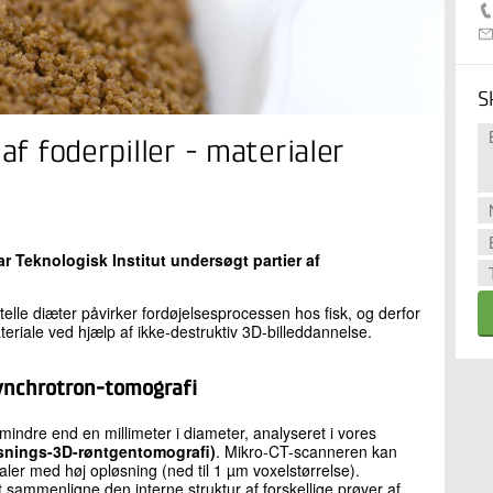
S
af foderpiller - materialer
 Teknologisk Institut undersøgt partier af
elle diæter påvirker fordøjelsesprocessen hos fisk, og derfor
ateriale ved hjælp af ikke-destruktiv 3D-billeddannelse.
-synchrotron-tomografi
 mindre end en millimeter i diameter, analyseret i vores
snings-3D-røntgentomografi)
. Mikro-CT-scanneren kan
ialer med høj opløsning (ned til 1 µm voxelstørrelse).
at sammenligne den interne struktur af forskellige prøver af