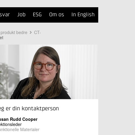
svar
Job
ESG
Om os
In English
t produkt bedre
CT-
et
eg er din kontaktperson
usan Rudd Cooper
ktionsleder
nktionelle Materialer