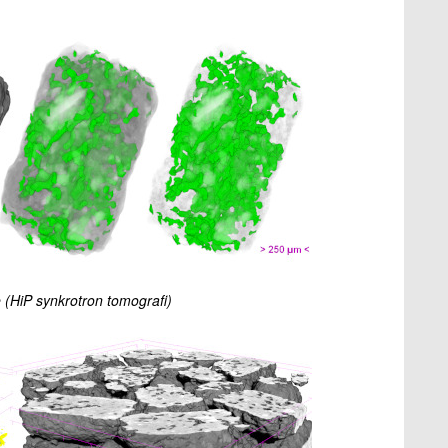
le (HiP synkrotron tomografi)