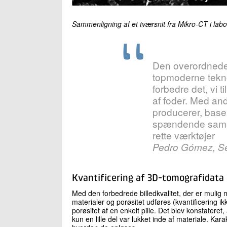
Sammenligning af et tværsnit fra Mikro-CT i labo
Den overordnede 
topmoderne tekno
forbedre det, vi t
af foder. Med andr
producerer, baser
spændende samar
rette værktøjer
Pedro Gómez, Se
Kvantificering af 3D-tomografidata
Med den forbedrede billedkvalitet, der er mulig m
materialer og porøsitet udføres (kvantificering ik
porøsitet af en enkelt pille. Det blev konstateret, a
kun en lille del var lukket inde af materiale. Kar