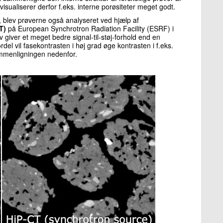
 visualiserer derfor f.eks. interne porøsiteter meget godt.
a, blev prøverne også analyseret ved hjælp af
T)
på European Synchrotron Radiation Facility (ESRF) i
v giver et meget bedre signal-til-støj-forhold end en
del vil fasekontrasten i høj grad øge kontrasten i f.eks.
ammenligningen nedenfor.