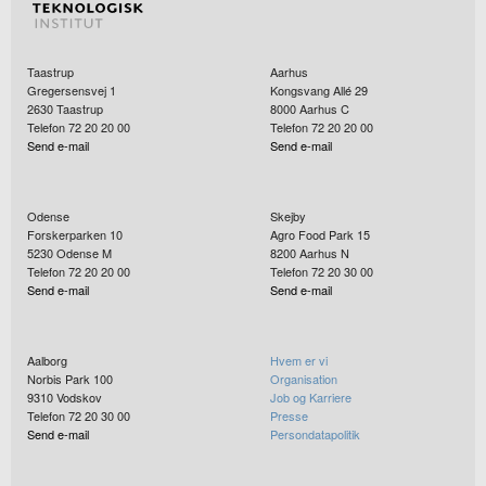
Taastrup
Aarhus
Gregersensvej 1
Kongsvang Allé 29
2630
Taastrup
8000
Aarhus C
Telefon 72 20 20 00
Telefon 72 20 20 00
Send e-mail
Send e-mail
Odense
Skejby
Forskerparken 10
Agro Food Park 15
5230
Odense M
8200
Aarhus N
Telefon 72 20 20 00
Telefon 72 20 30 00
Send e-mail
Send e-mail
Aalborg
Hvem er vi
Norbis Park 100
Organisation
9310
Vodskov
Job og Karriere
Telefon 72 20 30 00
Presse
Send e-mail
Persondatapolitik