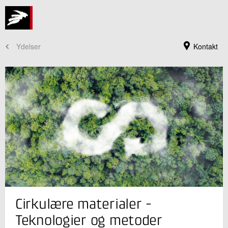
Ydelser
Kontakt
Jeg er din kontaktperson
Cirkulære materialer -
Manja Annette Behrens
Innovationschef, ph.d.
Teknologier og metoder
Cirkulære Ressourcer