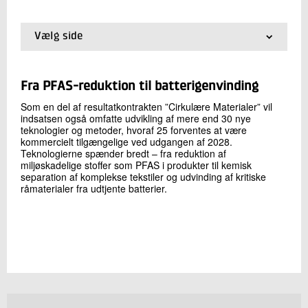
+45 72 20 18 15
Send e-mail
Vælg side
01.
Forside
02.
Test-, demonstrations- og udviklingsfaciliteter
Skriv til mig
03.
Partnerskaber
Fra PFAS-reduktion til batterigenvinding
04.
Teknologier og metoder
Som en del af resultatkontrakten ”Cirkulære Materialer” vil
indsatsen også omfatte udvikling af mere end 30 nye
teknologier og metoder, hvoraf 25 forventes at være
kommercielt tilgængelige ved udgangen af 2028.
Teknologierne spænder bredt – fra reduktion af
miljøskadelige stoffer som PFAS i produkter til kemisk
separation af komplekse tekstiler og udvinding af kritiske
råmaterialer fra udtjente batterier.
Send