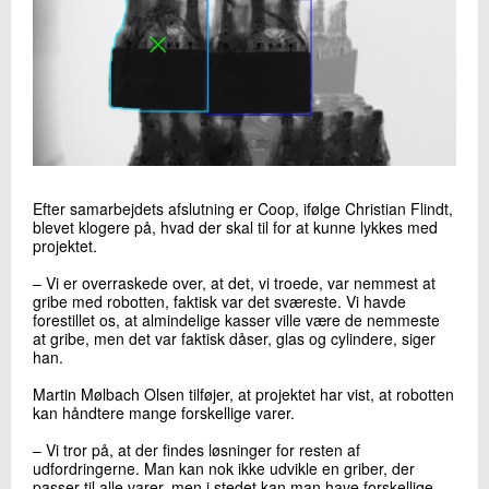
Efter samarbejdets afslutning er Coop, ifølge Christian Flindt,
blevet klogere på, hvad der skal til for at kunne lykkes med
projektet.
‒ Vi er overraskede over, at det, vi troede, var nemmest at
gribe med robotten, faktisk var det sværeste. Vi havde
forestillet os, at almindelige kasser ville være de nemmeste
at gribe, men det var faktisk dåser, glas og cylindere, siger
han.
Martin Mølbach Olsen tilføjer, at projektet har vist, at robotten
kan håndtere mange forskellige varer.
‒ Vi tror på, at der findes løsninger for resten af
udfordringerne. Man kan nok ikke udvikle en griber, der
passer til alle varer, men i stedet kan man have forskellige