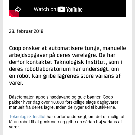
+45 72 20 39 78
Send e-mail
Skriv til mig
28. februar 2018
Coop ønsker at automatisere tunge, manuelle
arbejdsopgaver på deres varelagre. De har
derfor kontaktet Teknologisk Institut, som i
deres robotlaboratorium har undersøgt, om
en robot kan gribe lagrenes store varians af
varer.
Send
Dåsetomater, appelsinsodavand og gule bønner. Coop
pakker hver dag over 10.000 forskellige slags dagligvarer
manuelt fra deres lagre, inden de ryger ud til butikkerne.
Teknologisk Institut
har derfor undersøgt, om det er muligt at
få en robot til at genkende og gribe en sådan høj varians af
varer.