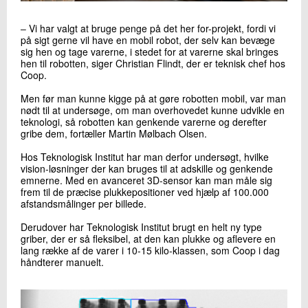
‒ Vi har valgt at bruge penge på det her for-projekt, fordi vi
på sigt gerne vil have en mobil robot, der selv kan bevæge
sig hen og tage varerne, i stedet for at varerne skal bringes
hen til robotten, siger Christian Flindt, der er teknisk chef hos
Coop.
Men før man kunne kigge på at gøre robotten mobil, var man
nødt til at undersøge, om man overhovedet kunne udvikle en
teknologi, så robotten kan genkende varerne og derefter
gribe dem, fortæller Martin Mølbach Olsen.
Hos Teknologisk Institut har man derfor undersøgt, hvilke
vision-løsninger der kan bruges til at adskille og genkende
emnerne. Med en avanceret 3D-sensor kan man måle sig
frem til de præcise plukkepositioner ved hjælp af 100.000
afstandsmålinger per billede.
Derudover har Teknologisk Institut brugt en helt ny type
griber, der er så fleksibel, at den kan plukke og aflevere en
lang række af de varer i 10-15 kilo-klassen, som Coop i dag
håndterer manuelt.