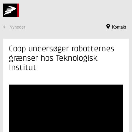
Nyheder
Kontakt
Coop undersøger robotternes
grænser hos Teknologisk
Institut
Jeg er din kontaktperson
Martin Mølbach Olsen
Seniorspecialist, ph.d.
Robotteknologi