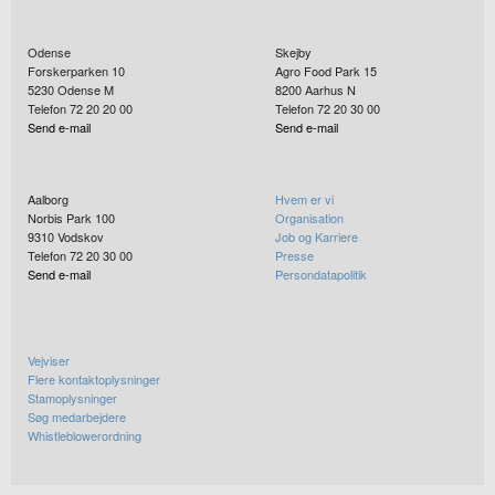
Odense
Skejby
Forskerparken 10
Agro Food Park 15
5230
Odense M
8200
Aarhus N
Telefon 72 20 20 00
Telefon 72 20 30 00
Send e-mail
Send e-mail
Aalborg
Hvem er vi
Norbis Park 100
Organisation
9310
Vodskov
Job og Karriere
Telefon 72 20 30 00
Presse
Send e-mail
Persondatapolitik
Vejviser
Flere kontaktoplysninger
Stamoplysninger
Søg medarbejdere
Whistleblowerordning