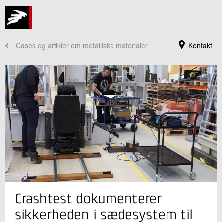
Cases og artikler om metalliske materialer
Kontakt
Jeg er din kontaktperson
Crashtest dokumenterer
Michael Perolle Jensen
Forretningsleder
sikkerheden i sædesystem til
Industriel Materialeteknologi