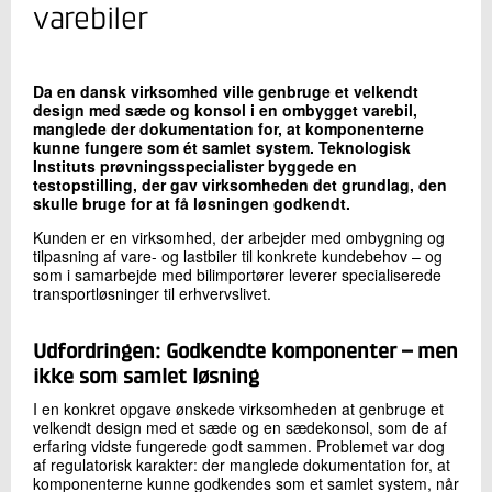
+45 72 20 24 90
varebiler
Send e-mail
Da en dansk virksomhed ville genbruge et velkendt
design med sæde og konsol i en ombygget varebil,
Skriv til mig
manglede der dokumentation for, at komponenterne
kunne fungere som ét samlet system. Teknologisk
Instituts prøvningsspecialister byggede en
testopstilling, der gav virksomheden det grundlag, den
skulle bruge for at få løsningen godkendt.
Kunden er en virksomhed, der arbejder med ombygning og
tilpasning af vare- og lastbiler til konkrete kundebehov – og
som i samarbejde med bilimportører leverer specialiserede
transportløsninger til erhvervslivet.
Send
Udfordringen: Godkendte komponenter – men
ikke som samlet løsning
I en konkret opgave ønskede virksomheden at genbruge et
velkendt design med et sæde og en sædekonsol, som de af
erfaring vidste fungerede godt sammen. Problemet var dog
af regulatorisk karakter: der manglede dokumentation for, at
komponenterne kunne godkendes som et samlet system, når