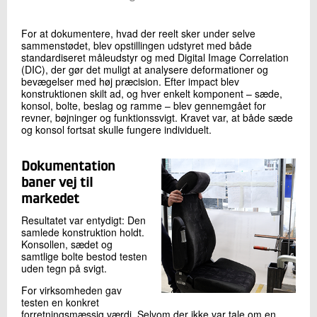
For at dokumentere, hvad der reelt sker under selve
sammenstødet, blev opstillingen udstyret med både
standardiseret måleudstyr og med Digital Image Correlation
(DIC), der gør det muligt at analysere deformationer og
bevægelser med høj præcision. Efter impact blev
konstruktionen skilt ad, og hver enkelt komponent – sæde,
konsol, bolte, beslag og ramme – blev gennemgået for
revner, bøjninger og funktionssvigt. Kravet var, at både sæde
og konsol fortsat skulle fungere individuelt.
Dokumentation
baner vej til
markedet
Resultatet var entydigt: Den
samlede konstruktion holdt.
Konsollen, sædet og
samtlige bolte bestod testen
uden tegn på svigt.
For virksomheden gav
testen en konkret
forretningsmæssig værdi. Selvom der ikke var tale om en