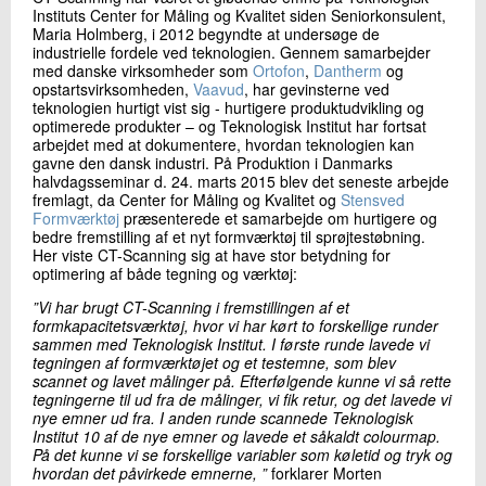
Instituts Center for Måling og Kvalitet siden Seniorkonsulent,
+45 72 20 29 56
Maria Holmberg, i 2012 begyndte at undersøge de
Send e-mail
industrielle fordele ved teknologien. Gennem samarbejder
med danske virksomheder som
Ortofon
,
Dantherm
og
opstartsvirksomheden,
Vaavud
, har gevinsterne ved
teknologien hurtigt vist sig - hurtigere produktudvikling og
Skriv til mig
optimerede produkter – og Teknologisk Institut har fortsat
arbejdet med at dokumentere, hvordan teknologien kan
gavne den dansk industri. På Produktion i Danmarks
halvdagsseminar d. 24. marts 2015 blev det seneste arbejde
fremlagt, da Center for Måling og Kvalitet og
Stensved
Formværktøj
præsenterede et samarbejde om hurtigere og
bedre fremstilling af et nyt formværktøj til sprøjtestøbning.
Her viste CT-Scanning sig at have stor betydning for
optimering af både tegning og værktøj:
”Vi har brugt CT-Scanning i fremstillingen af et
formkapacitetsværktøj, hvor vi har kørt to forskellige runder
Send
sammen med Teknologisk Institut. I første runde lavede vi
tegningen af formværktøjet og et testemne, som blev
scannet og lavet målinger på. Efterfølgende kunne vi så rette
tegningerne til ud fra de målinger, vi fik retur, og det lavede vi
nye emner ud fra. I anden runde scannede Teknologisk
Institut 10 af de nye emner og lavede et såkaldt colourmap.
På det kunne vi se forskellige variabler som køletid og tryk og
hvordan det påvirkede emnerne, ”
forklarer Morten