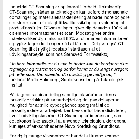
Industriel CT-Scanning er optimeret i forhold til almindelig
CT-Scanning, sådan at teknologien kan udføre dimensionale
opmålinger og materialekarakterisering af både indre og ydre
strukturer, som er oplagt til kvalitetssikring og evaluering af
produktionslinjer. CT-scanningen giver dig desuden 100% af
dit emnes informationer i ét scan. Modsat giver andre
måleteknikker dig maksimalt 80% af dit emnes informationer
og typisk tager det længere tid at få dem. Det gør også CT-
Scanning til et nyttigt redskab i startfasen af et
udviklingsarbejde, som hos Stensved Formværktøj:
”Jo flere informationer du har, jo bedre kan du korrigere dine
tegninger og testemner, og derfor kommer du langt hurtigere
på rette spor. Det speeder din udvikling gevaldigt op, ”
forklarer Maria Holmberg, Seniorkonsulent på Teknologisk
Institut.
På dagens seminar deltog samtlige aktører med deres
forskellige vinkler på samarbejdet og det gav deltagerne
mulighed for at stille dybdegående spørgsmål til de
forskellige dele af arbejdet. Der blev derfor både diskuteret,
hvor i udviklingsfaserne, CT-Scanning er interessant, samt
det økonomiske aspekt i at anvende teknologien, der endnu
kun ejes af virksomhederne Novo Nordisk og Grundfoss.
For rigtig mange virksomheder har det at kunne scanne