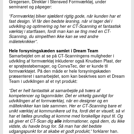
Gregersen, Direktør i Stensved Formværktøj, under
seminaret og påpeger:
”Formværktøj bliver sjældent rigtig gode, når kunden har et
fast design. Vi får den bedste løsning, når vi tager del i
udvikling og optimering og her er CT-Scanning et fantastisk
værktøj i startfasen, fordi man kan se ting med en CT-
Scanning, du simpelthen ikke kan se ved andre
måleteknikker”.
Hele forsyningskæden samlet i Dream Team
Samarbejdet om at se på CT-Scanningens muligheder i
udvikling af formværktøj inkluderer også Knudsen Plast, der
er sprøjtestøbemager, og ConvaTec, der er kunde til
formværktøjet. På den måde er hele forsyningskæden
præsenteret i samarbejdet, som kan beskrives som et Dream
Team i udviklingen af et nyt produkt:
”Det er helt fantastisk at samarbejde på tværs af
kompetencer og fagområder. Det er virkelig gavnligt for
udviklingen af et formværktøj, når en designer og en
målteknikker kan tale sammen. Her er CT-Scanning bare et
unikt værktøj at kommunikere ud fra, fordi det er visuelt, så vi
har et fælles grundlag at komme med forskellige input til. Og
så giver et CT-Scan dig
alle
informationer, også dem, du ikke
vidste, du havde brug for. Så man har det bedste
udgangspunkt for at skabe et godt produkt,”
forklarer han.