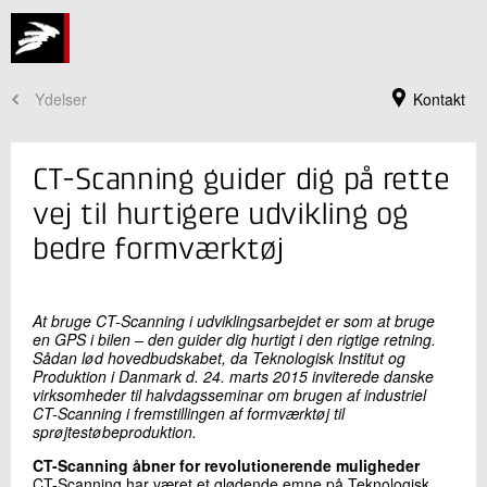
Ydelser
Kontakt
CT-Scanning guider dig på rette
vej til hurtigere udvikling og
bedre formværktøj
At bruge CT-Scanning i udviklingsarbejdet er som at bruge
en GPS i bilen – den guider dig hurtigt i den rigtige retning.
Sådan lød hovedbudskabet, da Teknologisk Institut og
Produktion i Danmark d. 24. marts 2015 inviterede danske
virksomheder til halvdagsseminar om brugen af industriel
Jeg er din kontaktperson
CT-Scanning i fremstillingen af formværktøj til
sprøjtestøbeproduktion.
Niels Thestrup Jensen
Centerchef
CT-Scanning åbner for revolutionerende muligheder
Måling og Kvalitet
CT-Scanning har været et glødende emne på Teknologisk