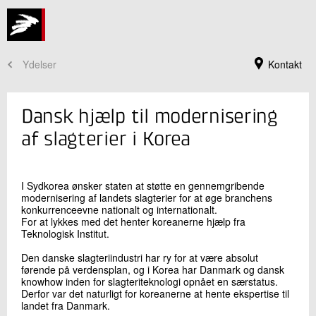
Ydelser
Kontakt
Dansk hjælp til modernisering
af slagterier i Korea
I Sydkorea ønsker staten at støtte en gennemgribende
modernisering af landets slagterier for at øge branchens
konkurrenceevne nationalt og internationalt.
For at lykkes med det henter koreanerne hjælp fra
Teknologisk Institut.
Den danske slagteriindustri har ry for at være absolut
Jeg er din kontaktperson
førende på verdensplan, og i Korea har Danmark og dansk
knowhow inden for slagteriteknologi opnået en særstatus.
Lena Sloth
Derfor var det naturligt for koreanerne at hente ekspertise til
Bibliotekar
landet fra Danmark.
Produktion og Fødevarer Ledelse