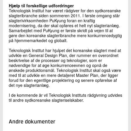
+45 72 20 26 61
Hjælp til forskellige udfordringer
Send e-mail
Teknologisk Institut har været rådgiver for den sydkoreanske
slagteribranche siden sommeren 2011. I første omgang står
slagterivirksomheden PuKyung foran en kraftig
modernisering, da der skal opføres et helt nyt slagterianlæg.
Samarbejdet med PuKyung er første skridt på vejen til at
Skriv til mig
gøre den koreanske slagteribranche mere konkurrencedygtig
på hjemmemarkedet og globalt.
Teknologisk Institut har hjulpet det koreanske slagteri med at
udvikle en General Design Plan, der rummer en overordnet
beskrivelse af de processer og teknologier, som er
nødvendige for at øge konkurrenceevnen og opnå de
ønskede produktionsmål. Teknologisk Institut skal også være
med til at udvikle en mere detaljeret Master Plan, der ligger
forud for den egentlige projektering og senere opførelse af
det nye slagterianlæg.
Send
I de kommende år vil Teknologisk Instituts rådgivning udvides
til andre sydkoreanske slagteriselskaber.
Andre dokumenter