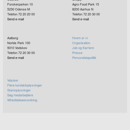
Forskerparken 10
Agro Food Park 15
5230
Odense M
8200
Aarhus N
Telefon 72 20 20 00
Telefon 72 20 30 00
Send e-mail
Send e-mail
Aalborg
Hvem er vi
Norbis Park 100
Organisation
9310
Vodskov
Job og Karriere
Telefon 72 20 30 00
Presse
Send e-mail
Persondatapolitik
Vejviser
Flere kontaktoplysninger
Stamoplysninger
Søg medarbejdere
Whistleblowerordning