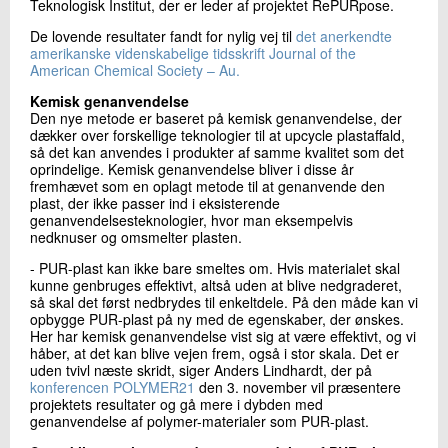
Teknologisk Institut, der er leder af projektet RePURpose.
De lovende resultater fandt for nylig vej til
det anerkendte
amerikanske videnskabelige tidsskrift Journal of the
American Chemical Society – Au.
Kemisk genanvendelse
Den nye metode er baseret på kemisk genanvendelse, der
dækker over forskellige teknologier til at upcycle plastaffald,
så det kan anvendes i produkter af samme kvalitet som det
oprindelige. Kemisk genanvendelse bliver i disse år
fremhævet som en oplagt metode til at genanvende den
plast, der ikke passer ind i eksisterende
genanvendelsesteknologier, hvor man eksempelvis
nedknuser og omsmelter plasten.
- PUR-plast kan ikke bare smeltes om. Hvis materialet skal
kunne genbruges effektivt, altså uden at blive nedgraderet,
så skal det først nedbrydes til enkeltdele. På den måde kan vi
opbygge PUR-plast på ny med de egenskaber, der ønskes.
Her har kemisk genanvendelse vist sig at være effektivt, og vi
håber, at det kan blive vejen frem, også i stor skala. Det er
uden tvivl næste skridt, siger Anders Lindhardt, der på
konferencen POLYMER21
den 3. november vil præsentere
projektets resultater og gå mere i dybden med
genanvendelse af polymer-materialer som PUR-plast.