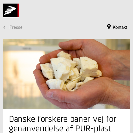
Presse
Kontakt
Jeg er din kontaktperson
Danske forskere baner vej for
Manja Annette Behrens
Innovationschef, ph.d.
genanvendelse af PUR-plast
Cirkulære Ressourcer