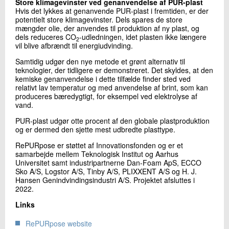
Store klimagevinster ved genanvendelse af PUR-plast
Hvis det lykkes at genanvende PUR-plast i fremtiden, er der
potentielt store klimagevinster. Dels spares de store
mængder olie, der anvendes til produktion af ny plast, og
dels reduceres CO
-udledningen, idet plasten ikke længere
2
vil blive afbrændt til energiudvinding.
Samtidig udgør den nye metode et grønt alternativ til
teknologier, der tidligere er demonstreret. Det skyldes, at den
kemiske genanvendelse i dette tilfælde finder sted ved
relativt lav temperatur og med anvendelse af brint, som kan
produceres bæredygtigt, for eksempel ved elektrolyse af
vand.
PUR-plast udgør otte procent af den globale plastproduktion
og er dermed den sjette mest udbredte plasttype.
RePURpose er støttet af Innovationsfonden og er et
samarbejde mellem Teknologisk Institut og Aarhus
Universitet samt industripartnerne Dan-Foam ApS, ECCO
Sko A/S, Logstor A/S, Tinby A/S, PLIXXENT A/S og H. J.
Hansen Genindvindingsindustri A/S. Projektet afsluttes i
2022.
Links
RePURpose website