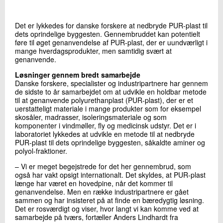
+45 72 20 18 15
Send e-mail
Det er lykkedes for danske forskere at nedbryde PUR-plast til
dets oprindelige byggesten. Gennembruddet kan potentielt
føre til øget genanvendelse af PUR-plast, der er uundværligt i
mange hverdagsprodukter, men samtidig svært at
Skriv til mig
genanvende.
Løsninger gennem bredt samarbejde
Danske forskere, specialister og industripartnere har gennem
de sidste to år samarbejdet om at udvikle en holdbar metode
til at genanvende polyurethanplast (PUR-plast), der er et
uerstatteligt materiale i mange produkter som for eksempel
skosåler, madrasser, isoleringsmateriale og som
komponenter i vindmøller, fly og medicinsk udstyr. Det er i
laboratoriet lykkedes at udvikle en metode til at nedbryde
PUR-plast til dets oprindelige byggesten, såkaldte aminer og
Send
polyol-fraktioner.
– Vi er meget begejstrede for det her gennembrud, som
også har vakt opsigt internationalt. Det skyldes, at PUR-plast
længe har været en hovedpine, når det kommer til
genanvendelse. Men en række industripartnere er gået
sammen og har insisteret på at finde en bæredygtig løsning.
Det er rosværdigt og viser, hvor langt vi kan komme ved at
samarbejde på tværs, fortæller Anders Lindhardt fra