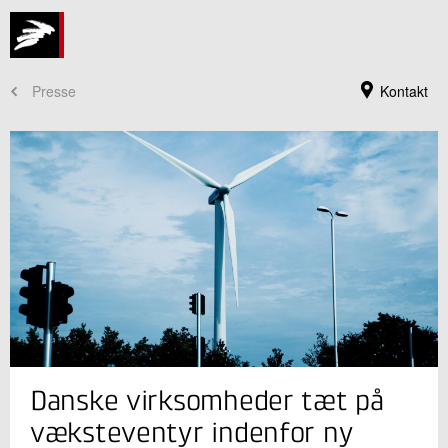
Presse
Kontakt
Jeg er din kontaktperson
Danske virksomheder tæt på
David Tveit
Direktør
væksteventyr indenfor ny
Energi og Klima