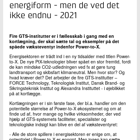
+45 72 20 32 43
energiform - men de ved det
Send e-mail
ikke endnu - 2021
Skriv til mig
Fire GTS-institutter er i fællesskab i gang med en
kortlægning, der skal sætte tal og eksempler på det
spåede væksteventyr indenfor Power-to-X.
Energisektoren er trådt ind i en ny tidsalder med titlen Power-
to-X. De nye PtX-teknologier bliver spået en stor fremtid, fordi
de kan mindske CO2-udledningen ved fx at gøre tung
landtransport og skibsfart klimaneutral. Men hvor stor? Og
hvad kræver det? Det arbejder de fire GTS-institutter –
FORCE Technology, Teknologisk Institut, Dansk Brand- og
Sikringsteknisk Institut og Alexandra Instituttet - i øjeblikket
på at kortlægge.
Send
Kortlægningen er i sin første fase, der bl.a. handler om den
potentielle størrelse af Power-to-X økosystemet og om at
finde ud af, hvor mange og hvilke virksomheder, der ved
hjælp af GTS-systemets faciliteter, specialister og
teknologiske indsigt kan blive en del af væksteventyret:
- Alle de store spillere i energisektoren er enige om, at
potentialet i Power-to-X er enormt. Men ingen kan sætte