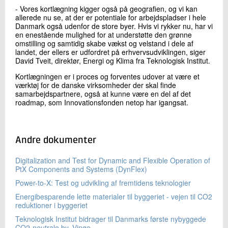
- Vores kortlægning kigger også på geografien, og vi kan
allerede nu se, at der er potentiale for arbejdspladser i hele
Danmark også udenfor de store byer. Hvis vi rykker nu, har vi
en enestående mulighed for at understøtte den grønne
omstilling og samtidig skabe vækst og velstand i dele af
landet, der ellers er udfordret på erhvervsudviklingen, siger
David Tveit, direktør, Energi og Klima fra Teknologisk Institut.
Kortlægningen er i proces og forventes udover at være et
værktøj for de danske virksomheder der skal finde
samarbejdspartnere, også at kunne være en del af det
roadmap, som Innovationsfonden netop har igangsat.
Andre dokumenter
Digitalization and Test for Dynamic and Flexible Operation of
PtX Components and Systems (DynFlex)
Power-to-X: Test og udvikling af fremtidens teknologier
Energibesparende lette materialer til byggeriet - vejen til CO2
reduktioner i byggeriet
Teknologisk Institut bidrager til Danmarks første nybyggede
CO2-neutrale by, Vinge