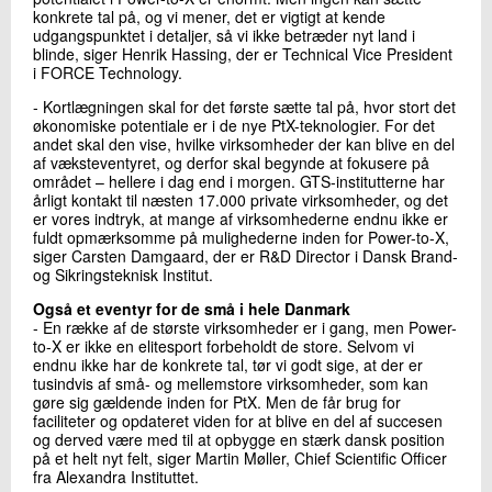
konkrete tal på, og vi mener, det er vigtigt at kende
udgangspunktet i detaljer, så vi ikke betræder nyt land i
blinde, siger Henrik Hassing, der er Technical Vice President
i FORCE Technology.
- Kortlægningen skal for det første sætte tal på, hvor stort det
økonomiske potentiale er i de nye PtX-teknologier. For det
andet skal den vise, hvilke virksomheder der kan blive en del
af væksteventyret, og derfor skal begynde at fokusere på
området – hellere i dag end i morgen. GTS-institutterne har
årligt kontakt til næsten 17.000 private virksomheder, og det
er vores indtryk, at mange af virksomhederne endnu ikke er
fuldt opmærksomme på mulighederne inden for Power-to-X,
siger Carsten Damgaard, der er R&D Director i Dansk Brand-
og Sikringsteknisk Institut.
Også et eventyr for de små i hele Danmark
- En række af de største virksomheder er i gang, men Power-
to-X er ikke en elitesport forbeholdt de store. Selvom vi
endnu ikke har de konkrete tal, tør vi godt sige, at der er
tusindvis af små- og mellemstore virksomheder, som kan
gøre sig gældende inden for PtX. Men de får brug for
faciliteter og opdateret viden for at blive en del af succesen
og derved være med til at opbygge en stærk dansk position
på et helt nyt felt, siger Martin Møller, Chief Scientific Officer
fra Alexandra Instituttet.