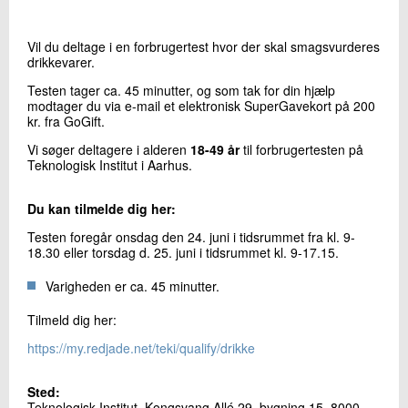
+45 72 20 13 45
Send e-mail
Vil du deltage i en forbrugertest hvor der skal smagsvurderes
LinkedIn
drikkevarer.
Testen tager ca. 45 minutter, og som tak for din hjælp
modtager du via e-mail et elektronisk SuperGavekort på 200
Skriv til mig
kr. fra GoGift.
Vi søger deltagere i alderen
18-49 år
til forbrugertesten på
Teknologisk Institut i Aarhus.
Du kan tilmelde dig her:
Testen foregår onsdag den 24. juni i tidsrummet fra kl. 9-
18.30 eller torsdag d. 25. juni i tidsrummet kl. 9-17.15.
Varigheden er ca. 45 minutter.
Send
Tilmeld dig her:
https://my.redjade.net/teki/qualify/drikke
Sted:
Te​​knologisk Institut, Kongsvang Allé 29, bygning 15, 8000