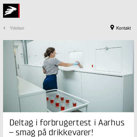
Ydelser
Kontakt
Jeg er din kontaktperson
Deltag i forbrugertest i Aarhus
Maja Krogsøe Skou
Seniorkonsulent
– smag på drikkevarer!
Fødevareteknologi