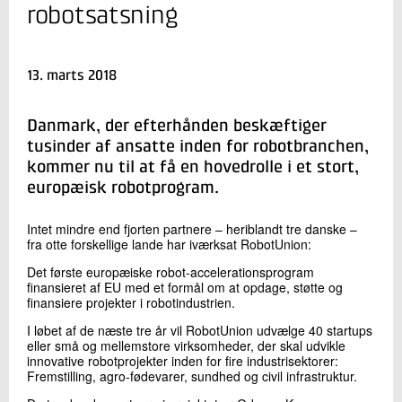
+45 72 20 22 11
robotsatsning
Send e-mail
LinkedIn
13. marts 2018
Skriv til mig
Danmark, der efterhånden beskæftiger
tusinder af ansatte inden for robotbranchen,
kommer nu til at få en hovedrolle i et stort,
europæisk robotprogram.
Intet mindre end fjorten partnere – heriblandt tre danske –
fra otte forskellige lande har iværksat RobotUnion:
Det første europæiske robot-accelerationsprogram
finansieret af EU med et formål om at opdage, støtte og
Send
finansiere projekter i robotindustrien.
I løbet af de næste tre år vil RobotUnion udvælge 40 startups
eller små og mellemstore virksomheder, der skal udvikle
innovative robotprojekter inden for fire industrisektorer:
Fremstilling, agro-fødevarer, sundhed og civil infrastruktur.