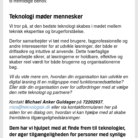
til fremtidige behov.
Teknologi møder mennesker
Vi tror på, at den bedste teknologi skabes i mødet mellem
teknisk ekspertise og brugerforståelse.
Derfor samarbejder vi tæt med brugere, fagprofessionelle og
andre interessenter for at udvikle løsninger, der både er
driftssikre og intuitive at anvende. Dette tværfaglige
samarbejde sikrer, at løsningerne er holdbare, effektive og
skaber reel værdi for både brugerne og organisationerne
bag.
Vil du vide mere om, hvordan din organisation kan udvikle en
digital løsning til en målgruppe med funktionsnedsættelse?
Eller står din organisation over for udfordringer med at vælge
den rette teknologi og partnere?
Kontakt
Michael Anker Guldager
på
72202937
,
mics@teknologisk.dk
eller via kontaktformularen her på
siden for en dialog om, hvordan vi kan hjælpe med at skabe
fremtidens tilgængelighedsløsninger.
Dem har vi hjulpet med at finde frem til teknologier,
der øger tilgængeligheden for personer med synlige