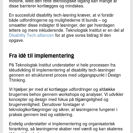
motorik. Med den rette teknologiske tilgang kan mange af
disse barrierer kortlægges og mindskes.
En succesfuld disability tech-løsning kræver, at vi forstår
både udfordringerne og mulighederne til bunds – og
omsætter disse indsigter til løsninger, der gør hverdagen
lettere og mere inkluderende. Teknologisk Institut er en del af
Disability Tech-alliancen
for at give vores bidrag til den
opgave.
Fra idé til implementering
På Teknologisk Institut understøtter vi hele processen fra
idéudvikling til implementering af disability tech-løsninger
gennem en struktureret proces med udgangspunkt i Design
Thinking.
Vi hjælper jer med at kortlægge udfordringer og afdække
brugernes behov gennem workshops og analyser. Vi udvikler
koncepter og design med fokus på tilgængelighed og
brugervenlighed. Derudover foretager vi
teknologikortlægninger og sikrer, at løsningerne fungerer i
praksis gennem test og validering.
Endelig understøtter vi implementering og organisatorisk
forankring, så løsningerne skaber reel værdi og kan skaleres