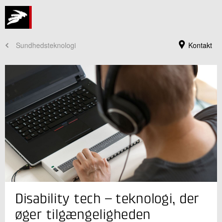
Sundhedsteknologi
Kontakt
Jeg er din kontaktperson
Disability tech – teknologi, der
Michael Anker Guldager
Seniorkonsulent
øger tilgængeligheden
Innovation og Digital transformation