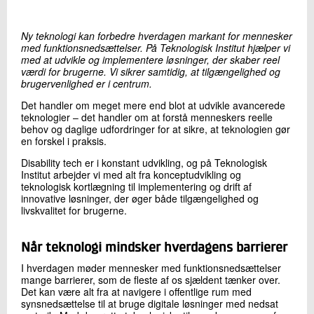
+45 72 20 29 37
Send e-mail
Ny teknologi kan forbedre hverdagen markant for mennesker
LinkedIn
med funktionsnedsættelser. På Teknologisk Institut hjælper vi
med at udvikle og implementere løsninger, der skaber reel
værdi for brugerne. Vi sikrer samtidig, at tilgængelighed og
brugervenlighed er i centrum.
Skriv til mig
Det handler om meget mere end blot at udvikle avancerede
teknologier – det handler om at forstå menneskers reelle
behov og daglige udfordringer for at sikre, at teknologien gør
en forskel i praksis.
Disability tech er i konstant udvikling, og på Teknologisk
Institut arbejder vi med alt fra konceptudvikling og
teknologisk kortlægning til implementering og drift af
innovative løsninger, der øger både tilgængelighed og
livskvalitet for brugerne.
Send
Når teknologi mindsker hverdagens barrierer
I hverdagen møder mennesker med funktionsnedsættelser
mange barrierer, som de fleste af os sjældent tænker over.
Det kan være alt fra at navigere i offentlige rum med
synsnedsættelse til at bruge digitale løsninger med nedsat