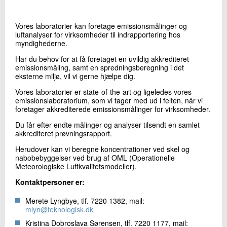
+45 72 20 13 82
Send e-mail
Vores laboratorier kan foretage emissionsmålinger og
luftanalyser for virksomheder til indrapportering hos
myndighederne.
Skriv til mig
Har du behov for at få foretaget en uvildig akkrediteret
emissionsmåling, samt en spredningsberegning i det
eksterne miljø, vil vi gerne hjælpe dig.
Vores laboratorier er state-of-the-art og ligeledes vores
emissionslaboratorium, som vi tager med ud i felten, når vi
foretager akkrediterede emissionsmålinger for virksomheder.
Du får efter endte målinger og analyser tilsendt en samlet
akkrediteret prøvningsrapport.
Herudover kan vi beregne koncentrationer ved skel og
Send
nabobebyggelser ved brug af OML (Operationelle
Meteorologiske Luftkvalitetsmodeller).
Kontaktpersoner er:
Merete Lyngbye, tlf. 7220 1382, mail:
mlyn@teknologisk.dk
Kristina Dobroslava Sørensen, tlf. 7220 1177, mail: