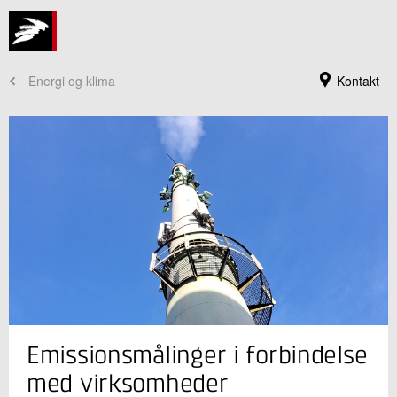
Energi og klima
Kontakt
Jeg er din kontaktperson
Emissionsmålinger i forbindelse
Merete Lyngbye
Sektionsleder
med virksomheder
Energieffektivisering og Ventilation