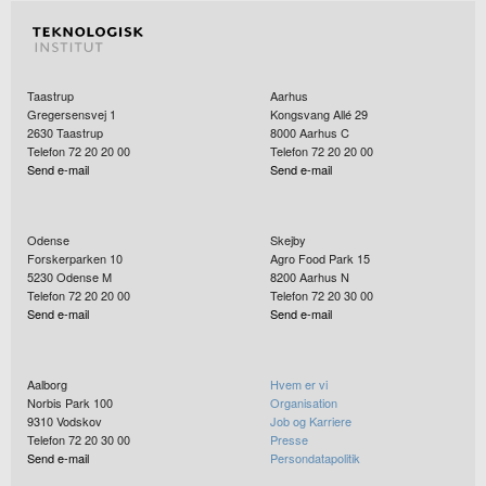
Taastrup
Aarhus
Gregersensvej 1
Kongsvang Allé 29
2630
Taastrup
8000
Aarhus C
Telefon 72 20 20 00
Telefon 72 20 20 00
Send e-mail
Send e-mail
Odense
Skejby
Forskerparken 10
Agro Food Park 15
5230
Odense M
8200
Aarhus N
Telefon 72 20 20 00
Telefon 72 20 30 00
Send e-mail
Send e-mail
Aalborg
Hvem er vi
Norbis Park 100
Organisation
9310
Vodskov
Job og Karriere
Telefon 72 20 30 00
Presse
Send e-mail
Persondatapolitik