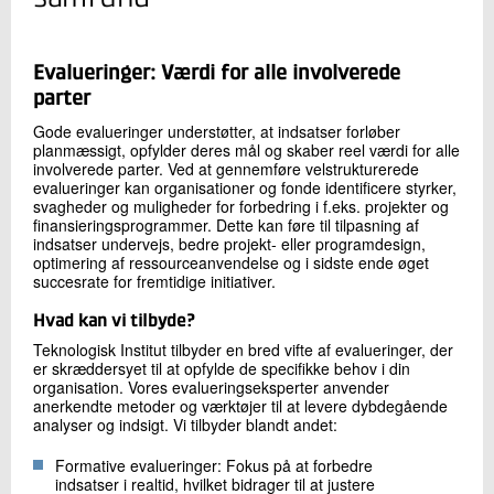
+45 72 20 28 86
Send e-mail
Evalueringer: Værdi for alle involverede
parter
Skriv til mig
Gode evalueringer understøtter, at indsatser forløber
planmæssigt, opfylder deres mål og skaber reel værdi for alle
involverede parter. Ved at gennemføre velstrukturerede
evalueringer kan organisationer og fonde identificere styrker,
svagheder og muligheder for forbedring i f.eks. projekter og
finansieringsprogrammer. Dette kan føre til tilpasning af
indsatser undervejs, bedre projekt- eller programdesign,
optimering af ressourceanvendelse og i sidste ende øget
succesrate for fremtidige initiativer.
Hvad kan vi tilbyde?
Send
Teknologisk Institut tilbyder en bred vifte af evalueringer, der
er skræddersyet til at opfylde de specifikke behov i din
organisation. Vores evalueringseksperter anvender
anerkendte metoder og værktøjer til at levere dybdegående
analyser og indsigt. Vi tilbyder blandt andet:
Formative evalueringer: Fokus på at forbedre
indsatser i realtid, hvilket bidrager til at justere