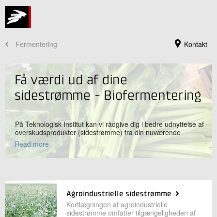
Fermentering
Kontakt
Få værdi ud af dine
sidestrømme - Biofermentering
På Teknologisk Institut kan vi rådgive dig i bedre udnyttelse af
overskudsprodukter (sidestrømme) fra din nuværende
produktion. Der eksisterer i dag mange sidestrømme, der i dag
Read more
ikke udnyttes og som blot går til spilde. Det kan fx være rester
fra fiskeindustrien eller landbruget. Via dels bioraffinering eller
fermentering kan vi teste sidestrømme for et højere liv i den
bioøkonomiske værditrekant.
Jeg er din kontaktperson
Anne Christine Steenkjær Hastrup
Agroindustrielle sidestrømme
Souschef
Kortlægningen af agroindustrielle
Bioressourcer
sidestrømme omfatter tilgængeligheden af