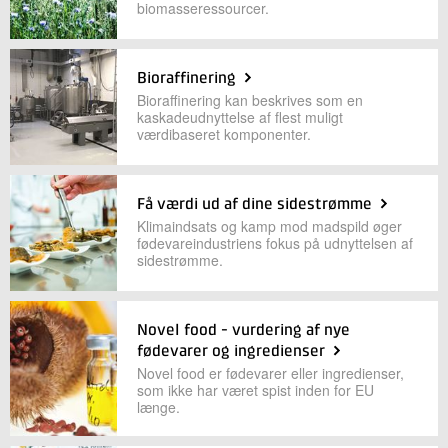
biomasseressourcer.
+45 72 20 16 02
Send e-mail
LinkedIn
Bioraffinering
Bioraffinering kan beskrives som en
kaskadeudnyttelse af flest muligt
Skriv til mig
værdibaseret komponenter.
Få værdi ud af dine sidestrømme
Klimaindsats og kamp mod madspild øger
fødevareindustriens fokus på udnyttelsen af
sidestrømme.
Send
Novel food - vurdering af nye
fødevarer og ingredienser
Novel food er fødevarer eller ingredienser,
som ikke har været spist inden for EU
længe.