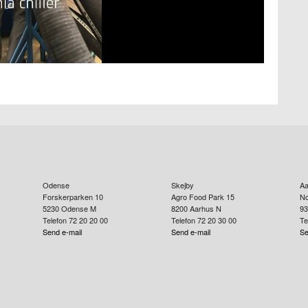
Odense
Skejby
Aa
Forskerparken 10
Agro Food Park 15
No
5230
Odense M
8200
Aarhus N
93
Telefon 72 20 20 00
Telefon 72 20 30 00
Te
Send e-mail
Send e-mail
Se