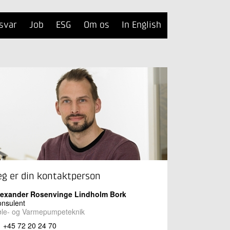
svar
Job
ESG
Om os
In English
eg er din kontaktperson
lexander Rosenvinge Lindholm Bork
nsulent
øle- og Varmepumpeteknik
+45 72 20 24 70