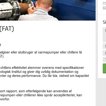
S
(FAT)
er
dgiver eller slutbruger af varmepumper eller chillere få
AT).
chillers effektivitet stemmer overens med specifikationer
logisk Institut og giver dig uvildig dokumentation og
ter og deres performance. Du får bla. vished om kapacitet
ort rapport, som efterfølgende kan anvendes af
epumpen eller chilleren ikke opnår acceptkriteriet, kan
vorfor.