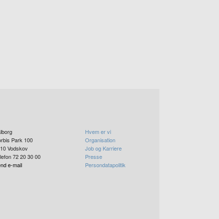
lborg
Hvem er vi
rbis Park 100
Organisation
10
Vodskov
Job og Karriere
lefon 72 20 30 00
Presse
nd e-mail
Persondatapolitik