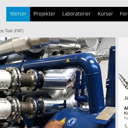
Ydelser
Projekter
Laboratorier
Kurser
For
ce Test (FAT)
J
A
Ko
K