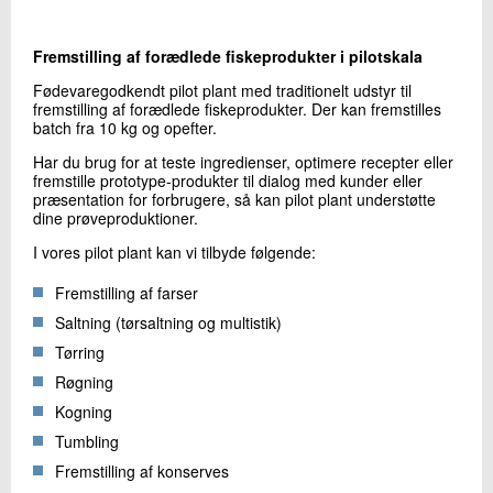
+45 72 20 26 28
Send e-mail
Fremstilling af forædlede fiskeprodukter i pilotskala
Fødevaregodkendt pilot plant med traditionelt udstyr til
fremstilling af forædlede fiskeprodukter. Der kan fremstilles
Skriv til mig
batch fra 10 kg og opefter.
Har du brug for at teste ingredienser, optimere recepter eller
fremstille prototype-produkter til dialog med kunder eller
præsentation for forbrugere, så kan pilot plant understøtte
dine prøveproduktioner.
I vores pilot plant kan vi tilbyde følgende:
Fremstilling af farser
Saltning (tørsaltning og multistik)
Send
Tørring
Røgning
Kogning
Tumbling
Fremstilling af konserves