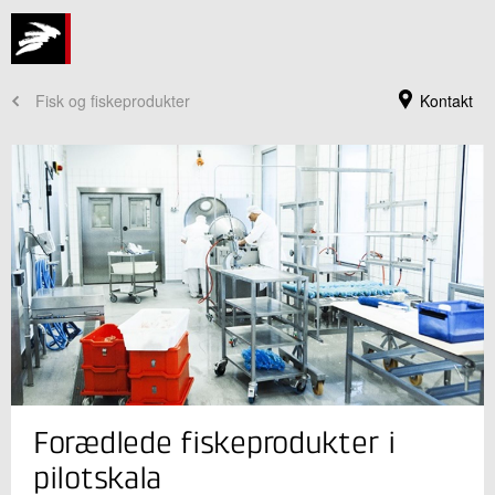
Fisk og fiskeprodukter
Kontakt
Jeg er din kontaktperson
Forædlede fiskeprodukter i
Jens P. Teilmann
Faglig leder
pilotskala
Fødevaresikkerhed og Kvalitet