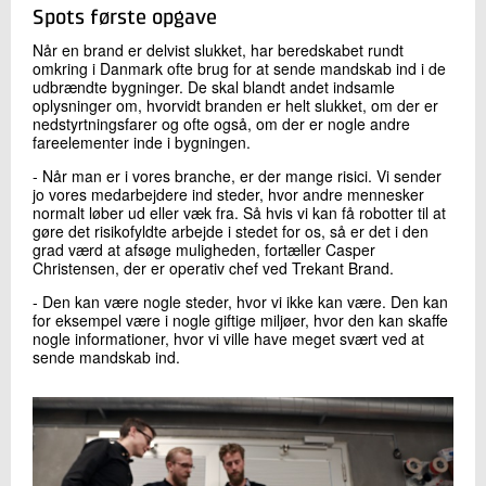
Spots første opgave
Når en brand er delvist slukket, har beredskabet rundt
omkring i Danmark ofte brug for at sende mandskab ind i de
udbrændte bygninger. De skal blandt andet indsamle
oplysninger om, hvorvidt branden er helt slukket, om der er
nedstyrtningsfarer og ofte også, om der er nogle andre
fareelementer inde i bygningen.
- Når man er i vores branche, er der mange risici. Vi sender
jo vores medarbejdere ind steder, hvor andre mennesker
normalt løber ud eller væk fra. Så hvis vi kan få robotter til at
gøre det risikofyldte arbejde i stedet for os, så er det i den
grad værd at afsøge muligheden, fortæller Casper
Christensen, der er operativ chef ved Trekant Brand.
- Den kan være nogle steder, hvor vi ikke kan være. Den kan
for eksempel være i nogle giftige miljøer, hvor den kan skaffe
nogle informationer, hvor vi ville have meget svært ved at
sende mandskab ind.