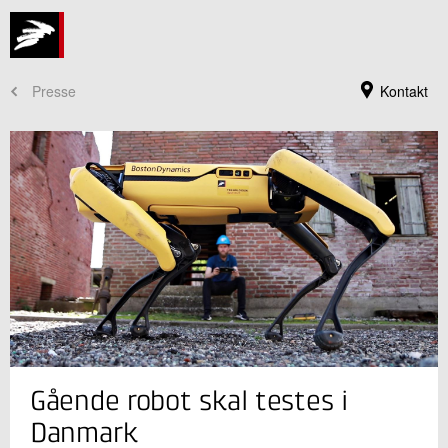
Presse
Kontakt
Jeg er din kontaktperson
Gående robot skal testes i
Kurt Nielsen
Teknologichef
Danmark
Produktion og Fødevarer