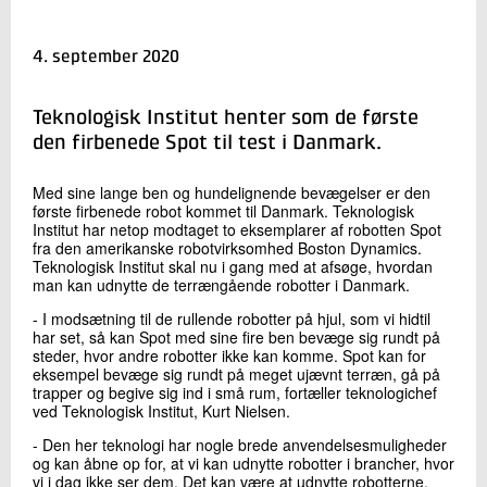
+45 72 20 22 11
Send e-mail
4. september 2020
LinkedIn
Teknologisk Institut henter som de første
Skriv til mig
den firbenede Spot til test i Danmark.
Med sine lange ben og hundelignende bevægelser er den
første firbenede robot kommet til Danmark. Teknologisk
Institut har netop modtaget to eksemplarer af robotten Spot
fra den amerikanske robotvirksomhed Boston Dynamics.
Teknologisk Institut skal nu i gang med at afsøge, hvordan
man kan udnytte de terrængående robotter i Danmark.
- I modsætning til de rullende robotter på hjul, som vi hidtil
har set, så kan Spot med sine fire ben bevæge sig rundt på
Send
steder, hvor andre robotter ikke kan komme. Spot kan for
eksempel bevæge sig rundt på meget ujævnt terræn, gå på
trapper og begive sig ind i små rum, fortæller teknologichef
ved Teknologisk Institut, Kurt Nielsen.
- Den her teknologi har nogle brede anvendelsesmuligheder
og kan åbne op for, at vi kan udnytte robotter i brancher, hvor
vi i dag ikke ser dem. Det kan være at udnytte robotterne,