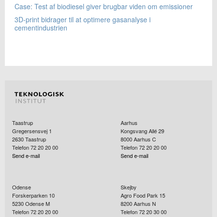
Case: Test af biodiesel giver brugbar viden om emissioner
3D-print bidrager til at optimere gasanalyse i
cementindustrien
Taastrup
Aarhus
Gregersensvej 1
Kongsvang Allé 29
2630
Taastrup
8000
Aarhus C
Telefon 72 20 20 00
Telefon 72 20 20 00
Send e-mail
Send e-mail
Odense
Skejby
Forskerparken 10
Agro Food Park 15
5230
Odense M
8200
Aarhus N
Telefon 72 20 20 00
Telefon 72 20 30 00