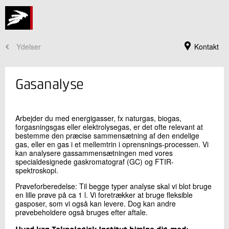
Ydelser
Kontakt
Gasanalyse
Arbejder du med energigasser, fx naturgas, biogas,
forgasningsgas eller elektrolysegas, er det ofte relevant at
bestemme den præcise sammensætning af den endelige
gas, eller en gas i et mellemtrin i oprensnings-processen. Vi
kan analysere gassammensætningen med vores
specialdesignede gaskromatograf (GC) og FTIR-
spektroskopi.
Prøveforberedelse: Til begge typer analyse skal vi blot bruge
Jeg er din kontaktperson
en lille prøve på ca 1 l. Vi foretrækker at bruge fleksible
gasposer, som vi også kan levere. Dog kan andre
Jens Kromann Nielsen
prøvebeholdere også bruges efter aftale.
Faglig Leder, Civilingeniør, ph.d.
Plast og Emballage