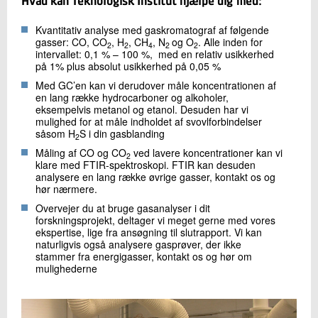
Hvad kan Teknologisk Institut hjælpe dig med:
+45 72 20 25 06
Send e-mail
Kvantitativ analyse med gaskromatograf af følgende
gasser: CO, CO
, H
, CH
, N
og O
. Alle inden for
2
2
4
2
2
intervallet: 0,1 % – 100 %, med en relativ usikkerhed
på 1% plus absolut usikkerhed på 0,05 %
Skriv til mig
Med GC’en kan vi derudover måle koncentrationen af
en lang række hydrocarboner og alkoholer,
eksempelvis metanol og etanol. Desuden har vi
mulighed for at måle indholdet af svovlforbindelser
såsom H
S i din gasblanding
2
Måling af CO og CO
ved lavere koncentrationer kan vi
2
klare med FTIR-spektroskopi. FTIR kan desuden
analysere en lang række øvrige gasser, kontakt os og
hør nærmere.
Overvejer du at bruge gasanalyser i dit
Send
forskningsprojekt, deltager vi meget gerne med vores
ekspertise, lige fra ansøgning til slutrapport. Vi kan
naturligvis også analysere gasprøver, der ikke
stammer fra energigasser, kontakt os og hør om
mulighederne