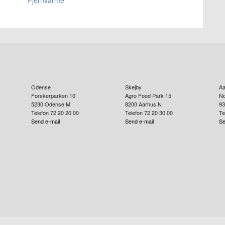
Odense
Skejby
Aa
Forskerparken 10
Agro Food Park 15
No
5230
Odense M
8200
Aarhus N
93
Telefon 72 20 20 00
Telefon 72 20 30 00
Te
Send e-mail
Send e-mail
Se