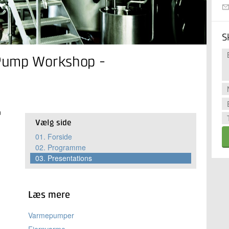
S
Pump Workshop -
n
Vælg side
01.
Forside
02.
Programme
03.
Presentations
Læs mere
Varmepumper
Fjernvarme