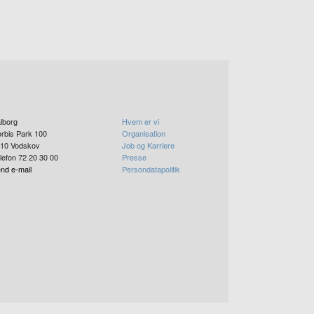
lborg
Hvem er vi
rbis Park 100
Organisation
10
Vodskov
Job og Karriere
lefon 72 20 30 00
Presse
nd e-mail
Persondatapolitik