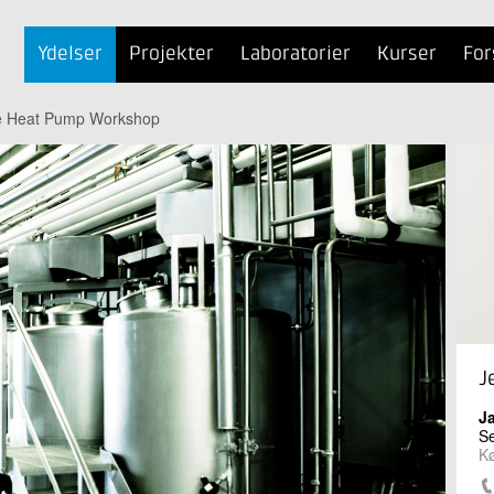
Ydelser
Projekter
Laboratorier
Kurser
For
e Heat Pump Workshop
J
J
S
K