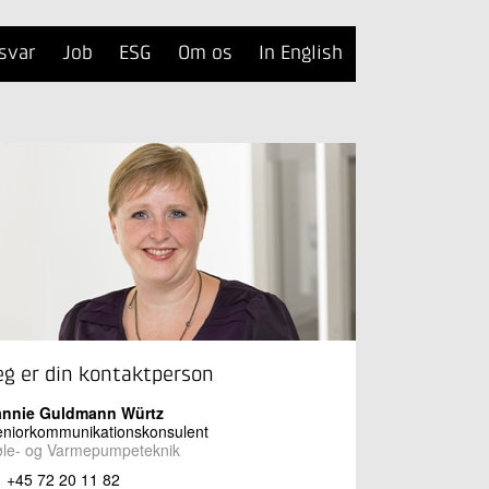
svar
Job
ESG
Om os
In English
eg er din kontaktperson
annie Guldmann Würtz
eniorkommunikationskonsulent
øle- og Varmepumpeteknik
+45 72 20 11 82