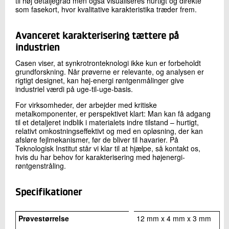
til høj detaljegrad men også visualiseres hurtigt og direkte
som fasekort, hvor kvalitative karakteristika træder frem.
Avanceret karakterisering tættere på
industrien
Casen viser, at synkrotronteknologi ikke kun er forbeholdt
grundforskning. Når prøverne er relevante, og analysen er
rigtigt designet, kan høj-energi røntgenmålinger give
industriel værdi på uge-til-uge-basis.
For virksomheder, der arbejder med kritiske
metalkomponenter, er perspektivet klart: Man kan få adgang
til et detaljeret indblik i materialets indre tilstand – hurtigt,
relativt omkostningseffektivt og med en opløsning, der kan
afsløre fejlmekanismer, før de bliver til havarier. På
Teknologisk Institut står vi klar til at hjælpe, så kontakt os,
hvis du har behov for karakterisering med højenergi-
røntgenstråling.
Specifikationer
Prøvestørrelse
12 mm x 4 mm x 3 mm