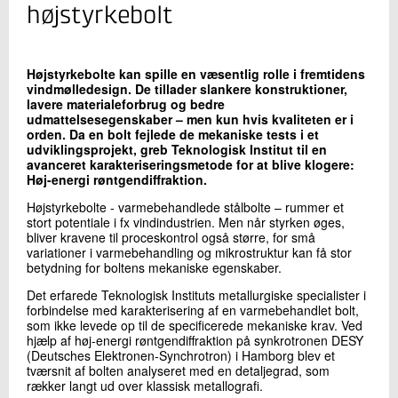
+45 72 20 24 33
højstyrkebolt
Send e-mail
Højstyrkebolte kan spille en væsentlig rolle i fremtidens
vindmølledesign. De tillader slankere konstruktioner,
Skriv til mig
lavere materialeforbrug og bedre
udmattelsesegenskaber – men kun hvis kvaliteten er i
orden. Da en bolt fejlede de mekaniske tests i et
udviklingsprojekt, greb Teknologisk Institut til en
avanceret karakteriseringsmetode for at blive klogere:
Høj-energi røntgendiffraktion.
Højstyrkebolte - varmebehandlede stålbolte – rummer et
stort potentiale i fx vindindustrien. Men når styrken øges,
bliver kravene til proceskontrol også større, for små
variationer i varmebehandling og mikrostruktur kan få stor
betydning for boltens mekaniske egenskaber.
Send
Det erfarede Teknologisk Instituts metallurgiske specialister i
forbindelse med karakterisering af en varmebehandlet bolt,
som ikke levede op til de specificerede mekaniske krav. Ved
hjælp af høj-energi røntgendiffraktion på synkrotronen DESY
(Deutsches Elektronen-Synchrotron) i Hamborg blev et
tværsnit af bolten analyseret med en detaljegrad, som
rækker langt ud over klassisk metallografi.