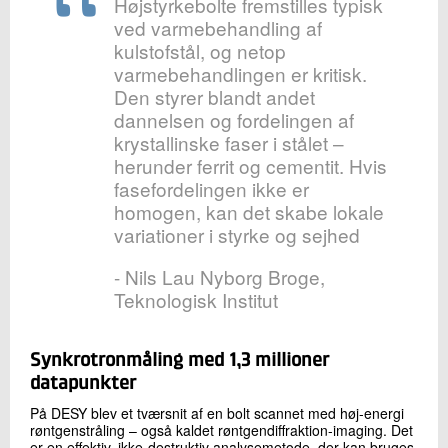
Højstyrkebolte fremstilles typisk
ved varmebehandling af
kulstofstål, og netop
varmebehandlingen er kritisk.
Den styrer blandt andet
dannelsen og fordelingen af
krystallinske faser i stålet –
herunder ferrit og cementit. Hvis
fasefordelingen ikke er
homogen, kan det skabe lokale
variationer i styrke og sejhed
- Nils Lau Nyborg Broge,
Teknologisk Institut
Synkrotronmåling med 1,3 millioner
datapunkter
På DESY blev et tværsnit af en bolt scannet med høj-energi
røntgenstråling – også kaldet røntgendiffraktion-imaging. Det
er en effektiv, ikke-destruktiv analysemetode, der kan bruges