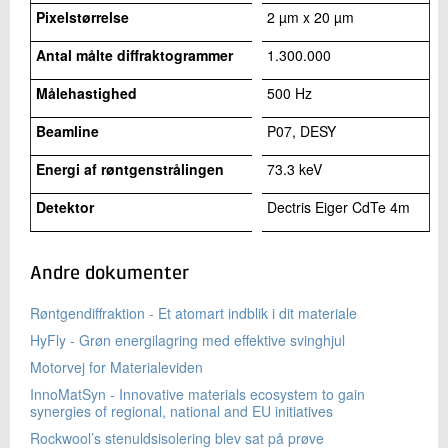
Pixelstørrelse
2 µm x 20 µm
Antal målte diffraktogrammer​
1.300.000
Målehastighed
500 Hz
Beamline
P07, DESY
Energi af røntgenstrålingen
73.3 keV
Detektor
Dectris Eiger CdTe 4m
Andre dokumenter
Røntgendiffraktion - Et atomart indblik i dit materiale
HyFly - Grøn energilagring med effektive svinghjul
Motorvej for Materialeviden
InnoMatSyn - Innovative materials ecosystem to gain
synergies of regional, national and EU initiatives
Rockwool’s stenuldsisolering blev sat på prøve