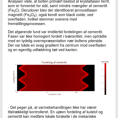
Analysen viste, at bolten primært bestod af krystalfasen ferrit,
som er forventet for stål, samt mindre mængder af cementit
(Fe
C). Derudover blev der identificeret jernoxidfasen
3
magnetit (Fe
O
), også kendt som black oxide, ved
3
4
overfladen, hvilket stemmer overens med
fremstillingsprocessen.
Det afgørende fund var imidlertid fordelingen af cementit.
Fasen var ikke homogent fordelt i tværsnittet, men optrådte
med en tydelig overrepræsentation nær boltens yderside.
Der var både en svag gradient fra centrum mod overfladen
og en egentlig udfældning tæt ved kanten.
- Det peger på, at varmebehandlingen ikke har været
tilstrækkeligt kontrolleret. En ujævn fordeling af kulstof og
cementit kan medføre lokale forskelle i de mekaniske