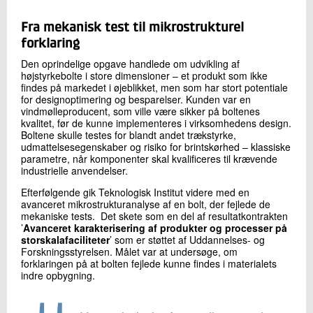
Fra mekanisk test til mikrostrukturel
forklaring
Den oprindelige opgave handlede om udvikling af
højstyrkebolte i store dimensioner – et produkt som ikke
findes på markedet i øjeblikket, men som har stort potentiale
for designoptimering og besparelser. Kunden var en
vindmølleproducent, som ville være sikker på boltenes
kvalitet, før de kunne implementeres i virksomhedens design.
Boltene skulle testes for blandt andet trækstyrke,
udmattelsesegenskaber og risiko for brintskørhed – klassiske
parametre, når komponenter skal kvalificeres til krævende
industrielle anvendelser.
Efterfølgende gik Teknologisk Institut videre med en
avanceret mikrostrukturanalyse af en bolt, der fejlede de
mekaniske tests. Det skete som en del af resultatkontrakten
’
Avanceret karakterisering af produkter og processer på
storskalafaciliteter
’ som er støttet af Uddannelses- og
Forskningsstyrelsen. Målet var at undersøge, om
forklaringen på at bolten fejlede kunne findes i materialets
indre opbygning.