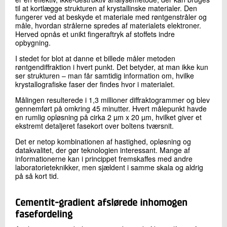
til at kortlægge strukturen af krystallinske materialer. Den
fungerer ved at beskyde et materiale med røntgenstråler og
måle, hvordan strålerne spredes af materialets elektroner.
Herved opnås et unikt fingeraftryk af stoffets indre
opbygning.
I stedet for blot at danne et billede måler metoden
røntgendiffraktion i hvert punkt. Det betyder, at man ikke kun
ser strukturen – man får samtidig information om, hvilke
krystallografiske faser der findes hvor i materialet.
Målingen resulterede i 1,3 millioner diffraktogrammer og blev
gennemført på omkring 45 minutter. Hvert målepunkt havde
en rumlig opløsning på cirka 2 µm x 20 µm, hvilket giver et
ekstremt detaljeret fasekort over boltens tværsnit.
Det er netop kombinationen af hastighed, opløsning og
datakvalitet, der gør teknologien interessant. Mange af
informationerne kan i princippet fremskaffes med andre
laboratorieteknikker, men sjældent i samme skala og aldrig
på så kort tid.
Cementit-gradient afslørede inhomogen
fasefordeling