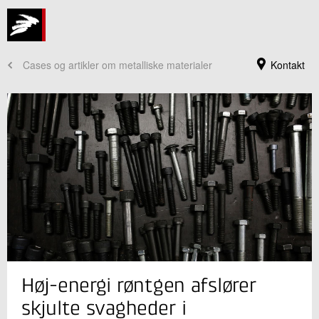
Cases og artikler om metalliske materialer
Kontakt
Jeg er din kontaktperson
Høj-energi røntgen afslører
Nils Lau Nyborg Broge
Specialist
skjulte svagheder i
Industriel Materialeteknologi