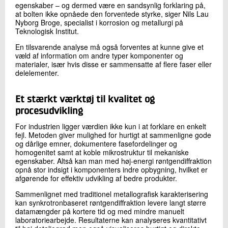
egenskaber – og dermed være en sandsynlig forklaring på,
at bolten ikke opnåede den forventede styrke, siger Nils Lau
Nyborg Broge, specialist i korrosion og metallurgi på
Teknologisk Institut.
En tilsvarende analyse må også forventes at kunne give et
væld af information om andre typer komponenter og
materialer, især hvis disse er sammensatte af flere faser eller
delelementer.
Et stærkt værktøj til kvalitet og
procesudvikling
For industrien ligger værdien ikke kun i at forklare en enkelt
fejl. Metoden giver mulighed for hurtigt at sammenligne gode
og dårlige emner, dokumentere fasefordelinger og
homogenitet samt at koble mikrostruktur til mekaniske
egenskaber. Altså kan man med høj-energi røntgendiffraktion
opnå stor indsigt i komponenters indre opbygning, hvilket er
afgørende for effektiv udvikling af bedre produkter.
Sammenlignet med traditionel metallografisk karakterisering
kan synkrotronbaseret røntgendiffraktion levere langt større
datamængder på kortere tid og med mindre manuelt
laboratoriearbejde. Resultaterne kan analyseres kvantitativt