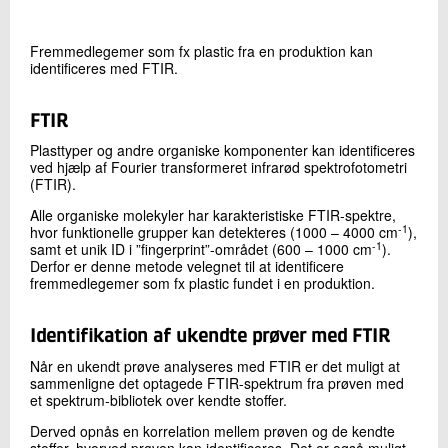
+45 72 20 37 13
Send e-mail
Fremmedlegemer som fx plastic fra en produktion kan
LinkedIn
identificeres med FTIR.
FTIR
Skriv til mig
Plasttyper og andre organiske komponenter kan identificeres
ved hjælp af Fourier transformeret infrarød spektrofotometri
(FTIR).
Alle organiske molekyler har karakteristiske FTIR-spektre,
-1
hvor funktionelle grupper kan detekteres (1000 – 4000 cm
),
-1
samt et unik ID i ”fingerprint”-området (600 – 1000 cm
).
Derfor er denne metode velegnet til at identificere
fremmedlegemer som fx plastic fundet i en produktion.
Send
Identifikation af ukendte prøver med FTIR
Når en ukendt prøve analyseres med FTIR er det muligt at
sammenligne det optagede FTIR-spektrum fra prøven med
et spektrum-bibliotek over kendte stoffer.
Derved opnås en korrelation mellem prøven og de kendte
stoffer, hvorved prøven kan identificeres. Det er også muligt