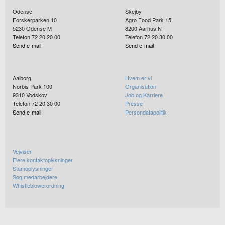
Odense
Skejby
Forskerparken 10
Agro Food Park 15
5230
Odense M
8200
Aarhus N
Telefon 72 20 20 00
Telefon 72 20 30 00
Send e-mail
Send e-mail
Aalborg
Hvem er vi
Norbis Park 100
Organisation
9310
Vodskov
Job og Karriere
Telefon 72 20 30 00
Presse
Send e-mail
Persondatapolitik
Vejviser
Flere kontaktoplysninger
Stamoplysninger
Søg medarbejdere
Whistleblowerordning