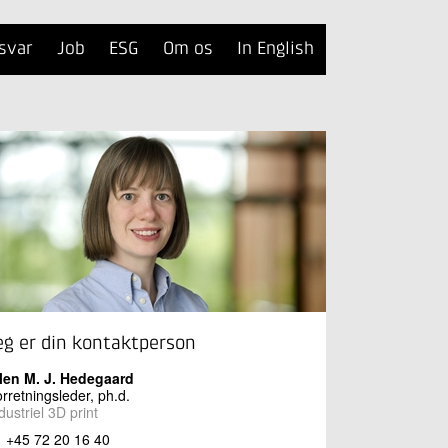
svar
Job
ESG
Om os
In English
eg er din kontaktperson
llen M. J. Hedegaard
rretningsleder, ph.d.
dustriel 3D print
+45 72 20 16 40