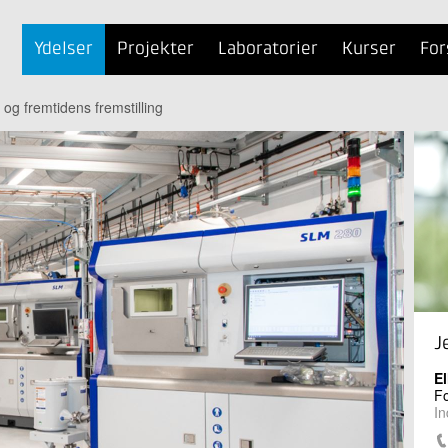
Ydelser
Projekter
Laboratorier
Kurser
For
t og fremtidens fremstilling
J
E
Fo
In