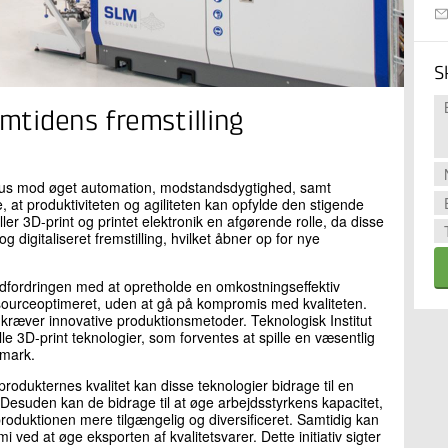
S
emtidens fremstilling
 fokus mod øget automation, modstandsdygtighed, samt
e, at produktiviteten og agiliteten kan opfylde den stigende
r 3D-print og printet elektronik en afgørende rolle, da disse
g digitaliseret fremstilling, hvilket åbner op for nye
dfordringen med at opretholde en omkostningseffektiv
ssourceoptimeret, uden at gå på kompromis med kvaliteten.
t kræver innovative produktionsmetoder. Teknologisk Institut
le 3D-print teknologier, som forventes at spille en væsentlig
nmark.
rodukternes kvalitet kan disse teknologier bidrage til en
 Desuden kan de bidrage til at øge arbejdsstyrkens kapacitet,
roduktionen mere tilgængelig og diversificeret. Samtidig kan
 ved at øge eksporten af kvalitetsvarer. Dette initiativ sigter