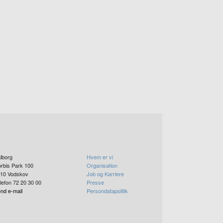
lborg
Hvem er vi
rbis Park 100
Organisation
10
Vodskov
Job og Karriere
lefon 72 20 30 00
Presse
nd e-mail
Persondatapolitik