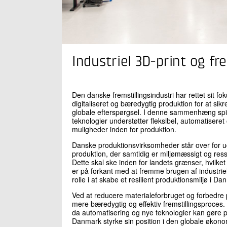
Industriel 3D-print og fr
Den danske fremstillingsindustri har rettet sit
digitaliseret og bæredygtig produktion for at sikr
globale efterspørgsel. I denne sammenhæng spille
teknologier understøtter fleksibel, automatiseret o
muligheder inden for produktion.
Danske produktionsvirksomheder står over for u
produktion, der samtidig er miljømæssigt og re
Dette skal ske inden for landets grænser, hvilke
er på forkant med at fremme brugen af industriel
rolle i at skabe et resilient produktionsmiljø i Da
Ved at reducere materialeforbruget og forbedre p
mere bæredygtig og effektiv fremstillingsproces.
da automatisering og nye teknologier kan gøre p
Danmark styrke sin position i den globale økonomi