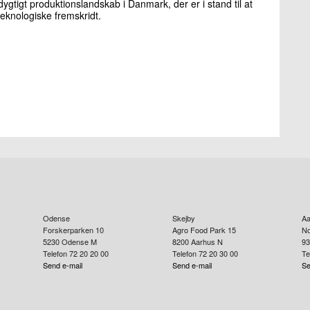
tigt produktionslandskab i Danmark, der er i stand til at
teknologiske fremskridt.
Odense
Skejby
Aa
Forskerparken 10
Agro Food Park 15
No
5230
Odense M
8200
Aarhus N
93
Telefon 72 20 20 00
Telefon 72 20 30 00
Te
Send e-mail
Send e-mail
Se