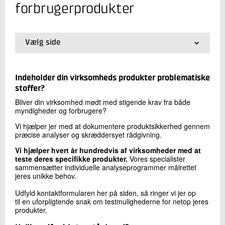
+45 72 20 14 96
forbrugerprodukter
Send e-mail
Vælg side
Skriv til mig
01.
Kemiske analyser af forbrugerprodukter
02.
Test for MI/MCI i forbrugerprodukter
Indeholder din virksomheds produkter problematiske
stoffer?
Bliver din virksomhed mødt med stigende krav fra både
myndigheder og forbrugere?
Vi hjælper jer med at dokumentere produktsikkerhed gennem
præcise analyser og skræddersyet rådgivning.
Vi hjælper hvert år hundredvis af virksomheder med at
Send
teste deres specifikke produkter.
Vores specialister
sammensætter individuelle analyseprogrammer målrettet
jeres unikke behov.
Udfyld kontaktformularen her på siden, så ringer vi jer op
til en uforpligtende snak om testmulighederne for netop jeres
produkter.