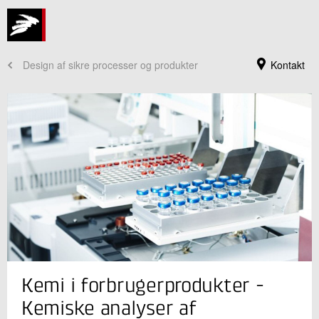
Design af sikre processer og produkter
Kontakt
Jeg er din kontaktperson
Kemi i forbrugerprodukter -
Mette Nygaard Bennekov
Forretningsleder
Kemiske analyser af
Kemisk Karakterisering og Rådgivning