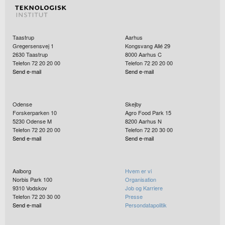
Taastrup
Aarhus
Gregersensvej 1
Kongsvang Allé 29
2630
Taastrup
8000
Aarhus C
Telefon 72 20 20 00
Telefon 72 20 20 00
Send e-mail
Send e-mail
Odense
Skejby
Forskerparken 10
Agro Food Park 15
5230
Odense M
8200
Aarhus N
Telefon 72 20 20 00
Telefon 72 20 30 00
Send e-mail
Send e-mail
Aalborg
Hvem er vi
Norbis Park 100
Organisation
9310
Vodskov
Job og Karriere
Telefon 72 20 30 00
Presse
Send e-mail
Persondatapolitik