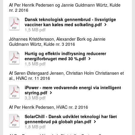
Af Per Henrik Pedersen og Jannie Guldmann Würtz, Kulde
nr. 2 2016
Dansk teknologisk gennembrud - livsvigtige
vacciner kan køles med solkøling.pdf
1,5 MB pdf
Jóhannes Kristófersson, Alexander Bork og Jannie
Guldmann Würtz, Kulde nr. 3 2016
Hurtig og effektiv indfrysning reducerer
energiforbruget med 30 %.pdf
1,5 MB pdf
Af Søren Østergaard Jensen, Christian Holm Christiansen et
al., HVAC nr. 11 2016
iPower - mere vedvarende energi via intelligent
styring.pdf
3,3 MB pdf
Af Per Henrik Pedersen, HVAC nr. 2 2016
SolarChill - Dansk udviklet teknologi har fået
gennembrud på globalt plan.pdf
1,8 MB pdf