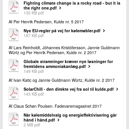
Fighting climate change is a rocky road - but it is
the right one.pdf
130 KB pdf
Af Per Henrik Pedersen, Kulde nr. 5 2017
Nye EU-regler på vej for kølemøbler.pdf
187 KB pdf
Af Lars Reinholdt, Jóhannes Kristófersson, Jannie Guldmann
Würtz og Per Henrik Pedersen, Kulde nr. 2 2017
Globale stramninger kræver nye løsninger for
fremtidens ammoniakanlæg.pdf
149 KB pdf
Af Ivan Katic og Jannie Guldmann Würtz, Kulde nr. 2 2017
SolarChill - den direkte vej fra sol til kulde.pdf
143 KB pdf
Af Claus Schøn Poulsen. Fødevaremagasinet 2017
Når kølemiddelvalg og energieffektivisering går
hånd i hånd.pdf
2 MB pdf