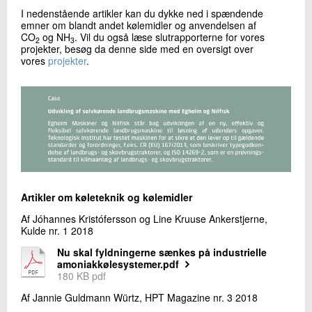
+45 72 20 11 82
I nedenstående artikler kan du dykke ned i spændende
Send e-mail
emner om blandt andet kølemidler og anvendelsen af
CO
og NH
. Vil du også læse slutrapporterne for vores
2
3
projekter, besøg da denne side med en oversigt over
vores
projekter
.
Skriv til mig
Artikler om køleteknik og kølemidler
Send
Af Jóhannes Kristófersson og Line Kruuse Ankerstjerne,
Kulde nr. 1 2018
Nu skal fyldningerne sænkes på industrielle
amoniakkølesystemer.pdf
180 KB pdf
Af Jannie Guldmann Würtz, HPT Magazine nr. 3 2018