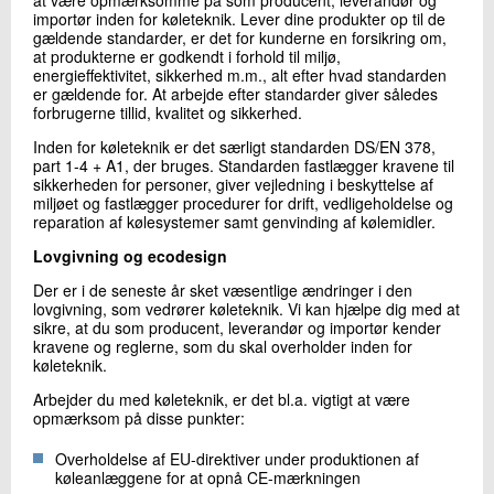
importør inden for køleteknik. Lever dine produkter op til de
gældende standarder, er det for kunderne en forsikring om,
at produkterne er godkendt i forhold til miljø,
energieffektivitet, sikkerhed m.m., alt efter hvad standarden
er gældende for. At arbejde efter standarder giver således
forbrugerne tillid, kvalitet og sikkerhed.
Inden for køleteknik er det særligt standarden DS/EN 378,
part 1-4 + A1, der bruges. Standarden fastlægger kravene til
sikkerheden for personer, giver vejledning i beskyttelse af
miljøet og fastlægger procedurer for drift, vedligeholdelse og
reparation af kølesystemer samt genvinding af kølemidler.
Lovgivning og ecodesign
Der er i de seneste år sket væsentlige ændringer i den
lovgivning, som vedrører køleteknik. Vi kan hjælpe dig med at
sikre, at du som producent, leverandør og importør kender
kravene og reglerne, som du skal overholder inden for
køleteknik.
Arbejder du med køleteknik, er det bl.a. vigtigt at være
opmærksom på disse punkter:
Overholdelse af EU-direktiver under produktionen af
køleanlæggene for at opnå CE-mærkningen