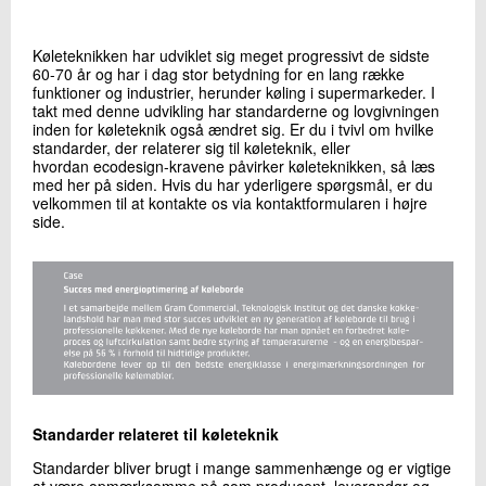
+45 72 20 11 82
Send e-mail
Køleteknikken har udviklet sig meget progressivt de sidste
60-70 år og har i dag stor betydning for en lang række
funktioner og industrier, herunder køling i supermarkeder. I
takt med denne udvikling har standarderne og lovgivningen
Skriv til mig
inden for køleteknik også ændret sig. Er du i tvivl om hvilke
standarder, der relaterer sig til køleteknik, eller
hvordan ecodesign-kravene påvirker køleteknikken, så læs
med her på siden. Hvis du har yderligere spørgsmål, er du
velkommen til at kontakte os via kontaktformularen i højre
side.
Send
Standarder relateret til køleteknik
Standarder bliver brugt i mange sammenhænge og er vigtige
at være opmærksomme på som producent, leverandør og