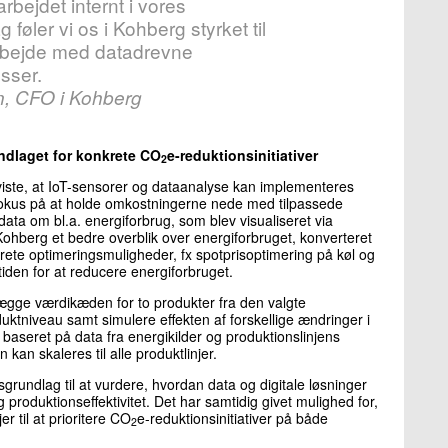
rbejdet internt i vores
g føler vi os i Kohberg styrket til
arbejde med datadrevne
sser.
n, CFO i Kohberg
ndlaget for konkrete CO
e-reduktionsinitiativer
2
 viste, at IoT-sensorer og dataanalyse kan implementeres
 fokus på at holde omkostningerne nede med tilpassede
ata om bl.a. energiforbrug, som blev visualiseret via
Kohberg et bedre overblik over energiforbruget, konverteret
nkrete optimeringsmuligheder, fx spotprisoptimering på køl og
den for at reducere energiforbruget.
lægge værdikæden for to produkter fra den valgte
duktniveau samt simulere effekten af forskellige ændringer i
baseret på data fra energikilder og produktionslinjens
an skaleres til alle produktlinjer.
sgrundlag til at vurdere, hvordan data og digitale løsninger
produktionseffektivitet. Det har samtidig givet mulighed for,
r til at prioritere CO
e-reduktionsinitiativer på både
2