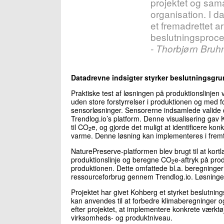
projektet og sama
organisation. I da
et fremadrettet 
beslutningsproce
- Thorbjørn Bruh
Datadrevne indsigter styrker beslutningsgru
Praktiske test af løsningen på produktionslinjen
uden store forstyrrelser i produktionen og med
sensorløsninger. Sensorerne indsamlede valide d
Trendlog.io’s platform. Denne visualisering gav 
til CO
e, og gjorde det muligt at identificere ko
2
varme. Denne løsning kan implementeres i fremti
NaturePreserve-platformen blev brugt til at kort
produktionslinje og beregne CO
e-aftryk på pro
2
produktionen. Dette omfattede bl.a. beregninger 
ressourceforbrug gennem Trendlog.io. Løsningen k
Projektet har givet Kohberg et styrket beslutning
kan anvendes til at forbedre klimaberegninger og 
efter projektet, at implementere konkrete værktøje
virksomheds- og produktniveau.