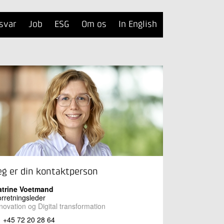
svar
Job
ESG
Om os
In English
eg er din kontaktperson
atrine Voetmand
rretningsleder
novation og Digital transformation
+45 72 20 28 64