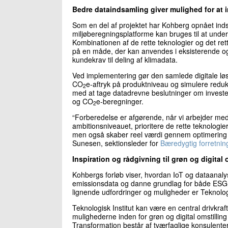
Bedre dataindsamling giver mulighed for at 
Som en del af projektet har Kohberg opnået inds
miljøberegningsplatforme kan bruges til at under
Kombinationen af de rette teknologier og det rett
på en måde, der kan anvendes i eksisterende o
kundekrav til deling af klimadata.
Ved implementering gør den samlede digitale løs
CO
e-aftryk på produktniveau og simulere reduk
2
med at tage datadrevne beslutninger om investe
og CO
e-beregninger.
2
“Forberedelse er afgørende, når vi arbejder med 
ambitionsniveauet, prioritere de rette teknologier
men også skaber reel værdi gennem optimering og
Sunesen, sektionsleder for
Bæredygtig forretnin
Inspiration og rådgivning til grøn og digital 
Kohbergs forløb viser, hvordan IoT og dataanalys
emissionsdata og danne grundlag for både ESG-s
lignende udfordringer og muligheder er Teknolog
Teknologisk Institut kan være en central drivkra
mulighederne inden for grøn og digital omstilling
Transformation består af tværfaglige konsulenter,