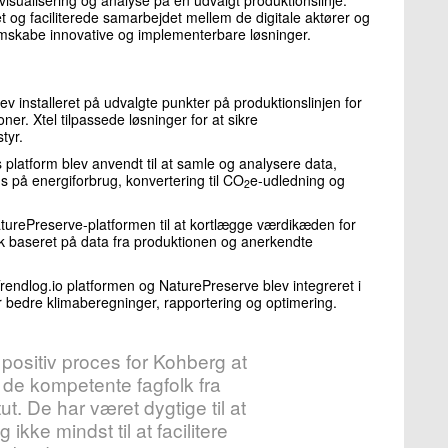
et og faciliterede samarbejdet mellem de digitale aktører og
skabe innovative og implementerbare løsninger.
v installeret på udvalgte punkter på produktionslinjen for
er. Xtel tilpassede løsninger for at sikre
tyr.
 platform blev anvendt til at samle og analysere data,
 på energiforbrug, konvertering til CO
e-udledning og
2
urePreserve-platformen til at kortlægge værdikæden for
yk baseret på data fra produktionen og anerkendte
Trendlog.io platformen og NaturePreserve blev integreret i
or bedre klimaberegninger, rapportering og optimering.
positiv proces for Kohberg at
e kompetente fagfolk fra
ut. De har været dygtige til at
 ikke mindst til at facilitere