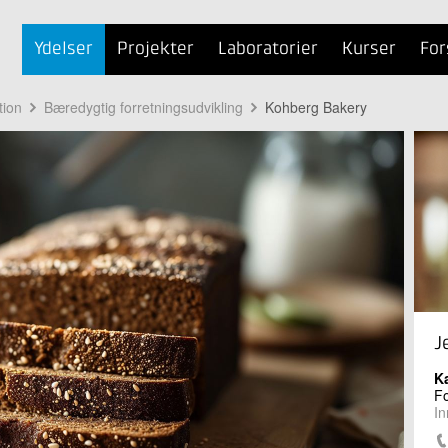
Ydelser
Projekter
Laboratorier
Kurser
For
tion
Bæredygtig forretningsudvikling
Kohberg Bakery
J
K
Fo
In