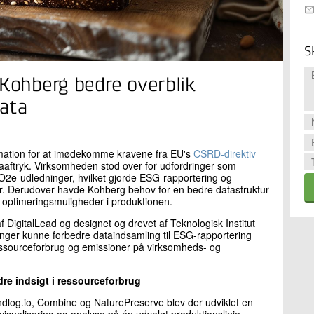
S
 Kohberg bedre overblik
data
rmation for at imødekomme kravene fra EU's
CSRD-direktiv
aaftryk. Virksomheden stod over for udfordringer som
2e-udledninger, hvilket gjorde ESG-rapportering og
r. Derudover havde Kohberg behov for en bedre datastruktur
og optimeringsmuligheder i produktionen.
f DigitalLead og designet og drevet af Teknologisk Institut
inger kunne forbedre dataindsamling til ESG-rapportering
essourceforbrug og emissioner på virksomheds- og
re indsigt i ressourceforbrug
endlog.io, Combine og NaturePreserve blev der udviklet en
, visualisering og analyse på én udvalgt produktionslinje.