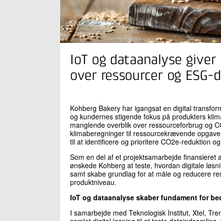
IoT og dataanalyse giver
over ressourcer og ESG-
Kohberg Bakery har igangsat en digital transfo
og kundernes stigende fokus på produkters klim
manglende overblik over ressourceforbrug og CO
klimaberegninger til ressourcekrævende opgave
til at identificere og prioritere CO2e-reduktion 
Som en del af et projektsamarbejde finansieret a
ønskede Kohberg at teste, hvordan digitale løsn
samt skabe grundlag for at måle og reducere r
produktniveau.
IoT og dataanalyse skaber fundament for bed
I samarbejde med Teknologisk Institut, Xtel, Tr
samlet digital løsning til at teste dataindsamling