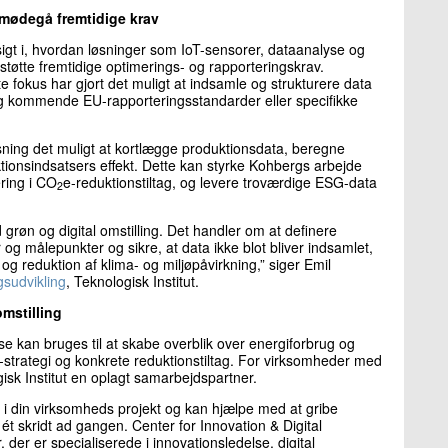
imødegå fremtidige krav
igt i, hvordan løsninger som IoT-sensorer, dataanalyse og
støtte fremtidige optimerings- og rapporteringskrav.
e fokus har gjort det muligt at indsamle og strukturere data
g kommende EU-rapporteringsstandarder eller specifikke
ning det muligt at kortlægge produktionsdata, beregne
tionsindsatsers effekt. Dette kan styrke Kohbergs arbejde
ring i CO
e-reduktionstiltag, og levere troværdige ESG-data
2
grøn og digital omstilling. Det handler om at definere
 og målepunkter og sikre, at data ikke blot bliver indsamlet,
 reduktion af klima- og miljøpåvirkning,” siger Emil
gsudvikling
, Teknologisk Institut.
omstilling
e kan bruges til at skabe overblik over energiforbrug og
trategi og konkrete reduktionstiltag. For virksomheder med
isk Institut en oplagt samarbejdspartner.
ft i din virksomheds projekt og kan hjælpe med at gribe
 ét skridt ad gangen. Center for Innovation & Digital
 der er specialiserede i innovationsledelse, digital