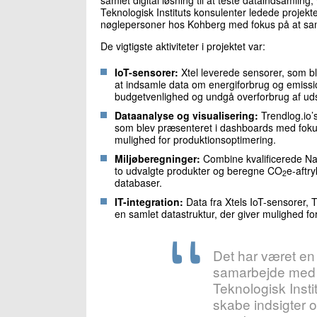
Teknologisk Instituts konsulenter ledede projekt
nøglepersoner hos Kohberg med fokus på at sam
De vigtigste aktiviteter i projektet var:
IoT-sensorer:
Xtel leverede sensorer, som ble
at indsamle data om energiforbrug og emission
budgetvenlighed og undgå overforbrug af uds
Dataanalyse og visualisering:
Trendlog.io’s
som blev præsenteret i dashboards med fokus
mulighed for produktionsoptimering.
Miljøberegninger:
Combine kvalificerede Nat
to udvalgte produkter og beregne CO
e-aftr
2
databaser.
IT-integration:
Data fra Xtels IoT-sensorer, 
en samlet datastruktur, der giver mulighed f
Det har været en 
samarbejde med d
Teknologisk Instit
skabe indsigter og