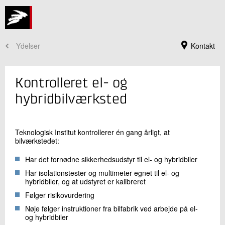
Ydelser
Kontakt
Kontrolleret el- og
hybridbilværksted
Teknologisk Institut kontrollerer én gang årligt, at
bilværkstedet:
Har det fornødne sikkerhedsudstyr til el- og hybridbiler
Har isolationstester og multimeter egnet til el- og
hybridbiler, og at udstyret er kalibreret
Jeg er din kontaktperson
Følger risikovurdering
Morten Hejndorf
Nøje følger instruktioner fra bilfabrik ved arbejde på el-
Konsulent
og hybridbiler
Automobilteknik