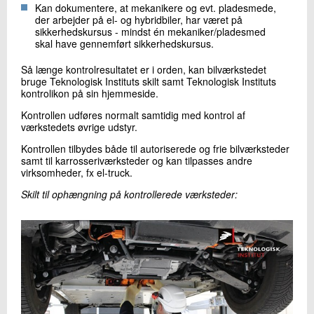
Kan dokumentere, at mekanikere og evt. pladesmede,
+45 72 20 18 39
der arbejder på el- og hybridbiler, har været på
Send e-mail
sikkerhedskursus - mindst én mekaniker/pladesmed
skal have gennemført sikkerhedskursus.
Så længe kontrolresultatet er i orden, kan bilværkstedet
Skriv til mig
bruge Teknologisk Instituts skilt samt Teknologisk Instituts
kontrolikon på sin hjemmeside.
Kontrollen udføres normalt samtidig med kontrol af
værkstedets øvrige udstyr.
Kontrollen tilbydes både til autoriserede og frie bilværksteder
samt til karrosseriværksteder og kan tilpasses andre
virksomheder, fx el-truck.
Skilt til ophængning på kontrollerede værksteder:
Send