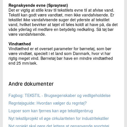
Regnskyende evne (Spraytest)
Det er vigtig at stille krav til tekstilets evne til at afvise vand.
Tekstil kan godt være vandtæt, men ikke vandafvisende. Er
tekstilet ikke vandafvisende suger det yderste af tekstilet
vand, hvilket bevirker at tøjet vil føles koldt at have på, da det
våde yderlag vil medføre en betydelig nedkøling. Så tøj bør
være vandafvisende.
Vindtæthed
Vindtæthed er et overset parameter for børnetøj, som bør
være vindtæt, specielt i et land som Danmark, hvor vi har
rigtig meget vind. Børnetøj bør have en mindre vindtæthed
end 25 mm/sek.
Andre dokumenter
Fagbog: TEKSTIL - Brugsegenskaber og vedligeholdelse
Regntøjsguide: Hvordan vælger du regntøj?
Logoer som kan fjernes kan øge tekstilgenbrug
Nyt tekstilprojekt vil øge cirkulariteten for industritekstiler
Nyt projekt skal gøre det lettere at genanvende sportstøj