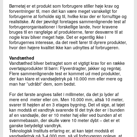
+45 72 20 24 61
Børnetøj er et produkt som forbrugere stiller høje krav og
Send e-mail
forventninger til, men det kan være meget vanskeligt for
forbrugerne at forholde sig til, hvilke krav der er fornuftige og
realistiske. At der jævnligt foretages sammenlignende test af
forbrugerorganisationer i forskellige lande, hvor kravene
bruges til en rangfølge af produkterne, fører desværre til at
Skriv til mig
nogle krav bliver meget høje. Det er egentlig ikke i
forbrugernes interesse, da det reelt fører til dyrere produkter,
hvor den højere kvalitet ikke kan udnyttes af forbrugeren.
Vandtæthed
Vandtæthed bliver betragtet som et vigtigt krav for en række
overtøjsprodukter til børn: Flyverdragter, jakker og regntøj.
Flere sammenlignende test er kommet ud med produkter,
der kan klare et vandsøjletryk på 10.000 mm eller mere og
man har ”udråbt” dem, som bedst.
Send
For det første angives tallet i millimeter, da det jo lyder af
mere end meter eller cm. Men 10.000 mm, altså 10 meter,
svarer til højden af en 3 etages bygning. Det vil sige, at tøjet
kan modstå et vandtryk svarende til det tryk der er i bunden
af en vandsøjle, der er 10 meter høj eller ved bunden af et
svømmebassin, der skulle være 10 meter dybt – det er et
ganske betydeligt vandtryk.
Teknologisk Instituts erfaring er, at kan tøjet modstå et
vandsøjletryk på 3-4.000 mm, så vil forbrugeren opleve, at