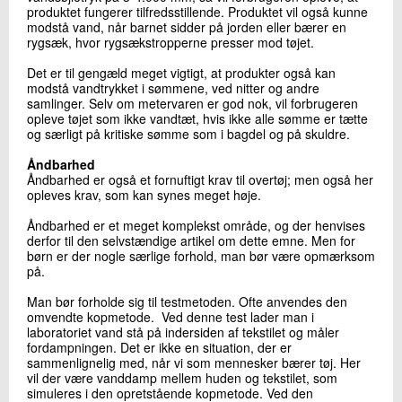
produktet fungerer tilfredsstillende. Produktet vil også kunne
modstå vand, når barnet sidder på jorden eller bærer en
rygsæk, hvor rygsækstropperne presser mod tøjet.
Det er til gengæld meget vigtigt, at produkter også kan
modstå vandtrykket i sømmene, ved nitter og andre
samlinger. Selv om metervaren er god nok, vil forbrugeren
opleve tøjet som ikke vandtæt, hvis ikke alle sømme er tætte
og særligt på kritiske sømme som i bagdel og på skuldre.
Åndbarhed
Åndbarhed er også et fornuftigt krav til overtøj; men også her
opleves krav, som kan synes meget høje.
Åndbarhed er et meget komplekst område, og der henvises
derfor til den selvstændige artikel om dette emne. Men for
børn er der nogle særlige forhold, man bør være opmærksom
på.
Man bør forholde sig til testmetoden. Ofte anvendes den
omvendte kopmetode. Ved denne test lader man i
laboratoriet vand stå på indersiden af tekstilet og måler
fordampningen. Det er ikke en situation, der er
sammenlignelig med, når vi som mennesker bærer tøj. Her
vil der være vanddamp mellem huden og tekstilet, som
simuleres i den opretstående kopmetode. Ved den