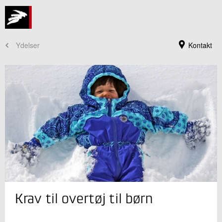
Ydelser
Kontakt
Jeg er din kontaktperson
Krav til overtøj til børn
Johnny Rodam
Sektionsleder
Kemisk Karakterisering og Rådgivning