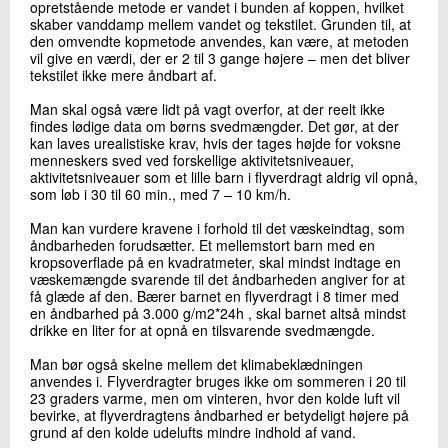
opretstående metode er vandet i bunden af koppen, hvilket
skaber vanddamp mellem vandet og tekstilet. Grunden til, at
den omvendte kopmetode anvendes, kan være, at metoden
vil give en værdi, der er 2 til 3 gange højere – men det bliver
tekstilet ikke mere åndbart af.
Man skal også være lidt på vagt overfor, at der reelt ikke
findes lødige data om børns svedmængder. Det gør, at der
kan laves urealistiske krav, hvis der tages højde for voksne
menneskers sved ved forskellige aktivitetsniveauer,
aktivitetsniveauer som et lille barn i flyverdragt aldrig vil opnå,
som løb i 30 til 60 min., med 7 – 10 km/h.
Man kan vurdere kravene i forhold til det væskeindtag, som
åndbarheden forudsætter. Et mellemstort barn med en
kropsoverflade på en kvadratmeter, skal mindst indtage en
væskemængde svarende til det åndbarheden angiver for at
få glæde af den. Bærer barnet en flyverdragt i 8 timer med
en åndbarhed på 3.000 g/m2*24h , skal barnet altså mindst
drikke en liter for at opnå en tilsvarende svedmængde.
Man bør også skelne mellem det klimabeklædningen
anvendes i. Flyverdragter bruges ikke om sommeren i 20 til
23 graders varme, men om vinteren, hvor den kolde luft vil
bevirke, at flyverdragtens åndbarhed er betydeligt højere på
grund af den kolde udelufts mindre indhold af vand.