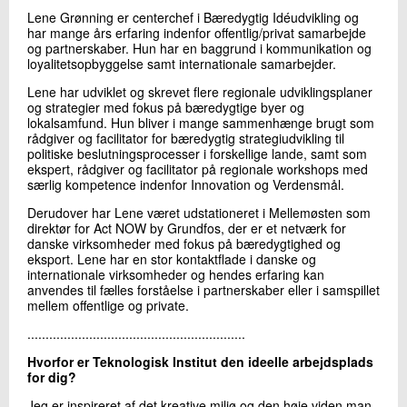
+45 72 20 13 38
Lene Grønning er centerchef i Bæredygtig Idéudvikling og
Send e-mail
har mange års erfaring indenfor offentlig/privat samarbejde
og partnerskaber. Hun har en baggrund i kommunikation og
loyalitetsopbyggelse samt internationale samarbejder.
Lene har udviklet og skrevet flere regionale udviklingsplaner
Skriv til mig
og strategier med fokus på bæredygtige byer og
lokalsamfund. Hun bliver i mange sammenhænge brugt som
rådgiver og facilitator for bæredygtig strategiudvikling til
politiske beslutningsprocesser i forskellige lande, samt som
ekspert, rådgiver og facilitator på regionale workshops med
særlig kompetence indenfor Innovation og Verdensmål.
Derudover har Lene været udstationeret i Mellemøsten som
direktør for Act NOW by Grundfos, der er et netværk for
danske virksomheder med fokus på bæredygtighed og
eksport. Lene har en stor kontaktflade i danske og
Send
internationale virksomheder og hendes erfaring kan
anvendes til fælles forståelse i partnerskaber eller i samspillet
mellem offentlige og private.
............................................................
Hvorfor er Teknologisk Institut den ideelle arbejdsplads
for dig?
Jeg er inspireret af det kreative miljø og den høje viden man