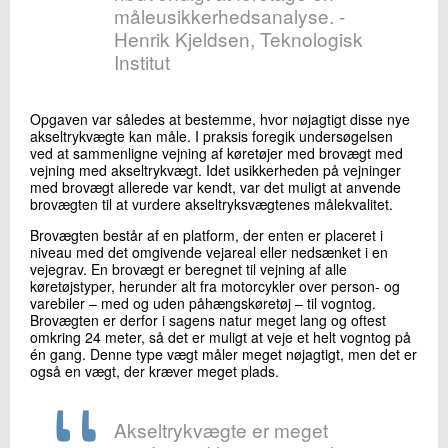
måleusikkerhedsanalyse. -
Henrik Kjeldsen, Teknologisk
Institut
Opgaven var således at bestemme, hvor nøjagtigt disse nye
akseltrykvægte kan måle. I praksis foregik undersøgelsen
ved at sammenligne vejning af køretøjer med brovægt med
vejning med akseltrykvægt. Idet usikkerheden på vejninger
med brovægt allerede var kendt, var det muligt at anvende
brovægten til at vurdere akseltryksvægtenes målekvalitet.
Brovægten består af en platform, der enten er placeret i
niveau med det omgivende vejareal eller nedsænket i en
vejegrav. En brovægt er beregnet til vejning af alle
køretøjstyper, herunder alt fra motorcykler over person- og
varebiler – med og uden påhængskøretøj – til vogntog.
Brovægten er derfor i sagens natur meget lang og oftest
omkring 24 meter, så det er muligt at veje et helt vogntog på
én gang. Denne type vægt måler meget nøjagtigt, men det er
også en vægt, der kræver meget plads.
Akseltrykvægte er meget