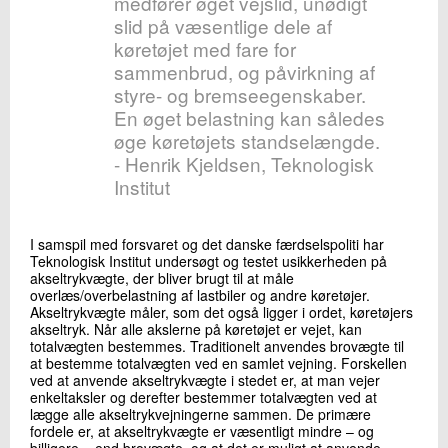
medfører øget vejslid, unødigt
slid på væsentlige dele af
køretøjet med fare for
sammenbrud, og påvirkning af
styre- og bremseegenskaber.
En øget belastning kan således
øge køretøjets standselængde.
- Henrik Kjeldsen, Teknologisk
Institut
I samspil med forsvaret og det danske færdselspoliti har
Teknologisk Institut undersøgt og testet usikkerheden på
akseltrykvægte, der bliver brugt til at måle
overlæs/overbelastning af lastbiler og andre køretøjer.
Akseltrykvægte måler, som det også ligger i ordet, køretøjers
akseltryk. Når alle akslerne på køretøjet er vejet, kan
totalvægten bestemmes. Traditionelt anvendes brovægte til
at bestemme totalvægten ved en samlet vejning. Forskellen
ved at anvende akseltrykvægte i stedet er, at man vejer
enkeltaksler og derefter bestemmer totalvægten ved at
lægge alle akseltrykvejningerne sammen. De primære
fordele er, at akseltrykvægte er væsentligt mindre – og
billigere – end brovægte, og at det er muligt at anvende