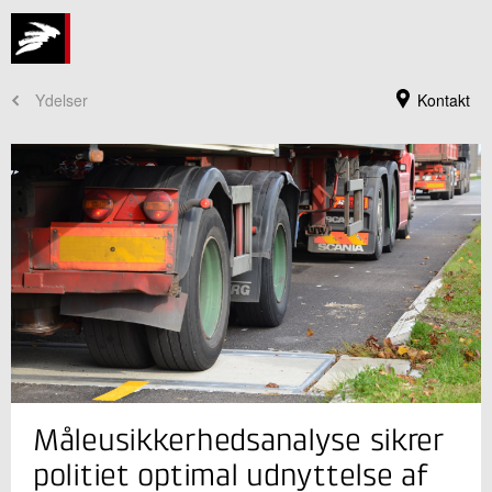
Ydelser
Kontakt
Jeg er din kontaktperson
Måleusikkerhedsanalyse sikrer
Henrik Kjeldsen
Seniorprojektleder, dr.scient.
politiet optimal udnyttelse af
Installation og Kalibrering