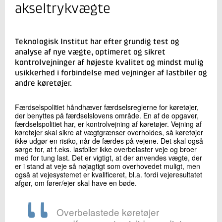
+45 72 20 29 09
akseltrykvægte
Send e-mail
Teknologisk Institut har efter grundig test og
Skriv til mig
analyse af nye vægte, optimeret og sikret
kontrolvejninger af højeste kvalitet og mindst mulig
usikkerhed i forbindelse med vejninger af lastbiler og
andre køretøjer.
Færdselspolitiet håndhæver færdselsreglerne for køretøjer,
der benyttes på færdselslovens område. En af de opgaver,
færdselspolitiet har, er kontrolvejning af køretøjer. Vejning af
køretøjer skal sikre at vægtgrænser overholdes, så køretøjer
ikke udgør en risiko, når de færdes på vejene. Det skal også
sørge for, at f.eks. lastbiler ikke overbelaster veje og broer
Send
med for tung last. Det er vigtigt, at der anvendes vægte, der
er i stand at veje så nøjagtigt som overhovedet muligt, men
også at vejesystemet er kvalificeret, bl.a. fordi vejeresultatet
afgør, om fører/ejer skal have en bøde.
Overbelastede køretøjer