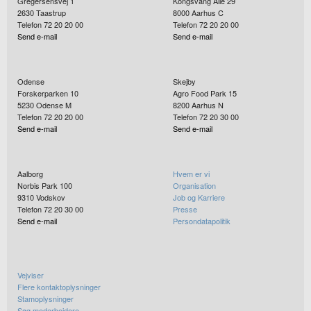
Gregersensvej 1
Kongsvang Allé 29
2630
Taastrup
8000
Aarhus C
Telefon 72 20 20 00
Telefon 72 20 20 00
Send e-mail
Send e-mail
Odense
Skejby
Forskerparken 10
Agro Food Park 15
5230
Odense M
8200
Aarhus N
Telefon 72 20 20 00
Telefon 72 20 30 00
Send e-mail
Send e-mail
Aalborg
Hvem er vi
Norbis Park 100
Organisation
9310
Vodskov
Job og Karriere
Telefon 72 20 30 00
Presse
Send e-mail
Persondatapolitik
Vejviser
Flere kontaktoplysninger
Stamoplysninger
Søg medarbejdere