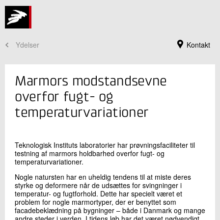
Ydelser
Kontakt
Marmors modstandsevne
overfor fugt- og
temperaturvariationer
Teknologisk Instituts laboratorier har prøvningsfaciliteter til
testning af marmors holdbarhed overfor fugt- og
temperaturvariationer.
Nogle natursten har en uheldig tendens til at miste deres
Jeg er din kontaktperson
styrke og deformere når de udsættes for svingninger i
temperatur- og fugtforhold. Dette har specielt været et
Ricardo Antonio Barbosa
problem for nogle marmortyper, der er benyttet som
Sektionsleder
facadebeklædning på bygninger – både i Danmark og mange
Beton
andre steder i verden. I tidens løb har det været nødvendigt