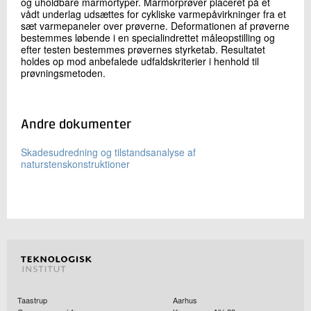
og uholdbare marmortyper. Marmorprøver placeret på et
vådt underlag udsættes for cykliske varmepåvirkninger fra et
sæt varmepaneler over prøverne. Deformationen af prøverne
bestemmes løbende i en specialindrettet måleopstilling og
efter testen bestemmes prøvernes styrketab. Resultatet
holdes op mod anbefalede udfaldskriterier i henhold til
prøvningsmetoden.
Andre dokumenter
Skadesudredning og tilstandsanalyse af
naturstenskonstruktioner
Taastrup
Aarhus