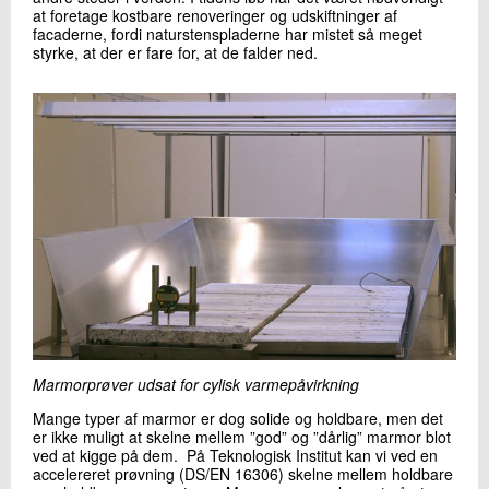
at foretage kostbare renoveringer og udskiftninger af
+45 72 20 11 96
facaderne, fordi naturstenspladerne har mistet så meget
Send e-mail
styrke, at der er fare for, at de falder ned.
Skriv til mig
Send
Marmorprøver udsat for cylisk varmepåvirkning
Mange typer af marmor er dog solide og holdbare, men det
er ikke muligt at skelne mellem ”god” og ”dårlig” marmor blot
ved at kigge på dem. På Teknologisk Institut kan vi ved en
accelereret prøvning (DS/EN 16306) skelne mellem holdbare