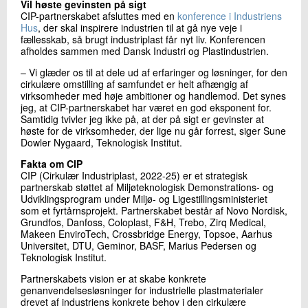
Vil høste gevinsten på sigt
CIP-partnerskabet afsluttes med en
konference i Industriens
Hus
, der skal inspirere industrien til at gå nye veje i
fællesskab, så brugt industriplast får nyt liv. Konferencen
afholdes sammen med Dansk Industri og Plastindustrien.
– Vi glæder os til at dele ud af erfaringer og løsninger, for den
cirkulære omstilling af samfundet er helt afhængig af
virksomheder med høje ambitioner og handlemod. Det synes
jeg, at CIP-partnerskabet har været en god eksponent for.
Samtidig tvivler jeg ikke på, at der på sigt er gevinster at
høste for de virksomheder, der lige nu går forrest, siger Sune
Dowler Nygaard, Teknologisk Institut.
Fakta om CIP
CIP (Cirkulær Industriplast, 2022-25) er et strategisk
partnerskab støttet af Miljøteknologisk Demonstrations- og
Udviklingsprogram under Miljø- og Ligestillingsministeriet
som et fyrtårnsprojekt. Partnerskabet består af Novo Nordisk,
Grundfos, Danfoss, Coloplast, F&H, Trebo, Zirq Medical,
Makeen EnviroTech, Crossbridge Energy, Topsoe, Aarhus
Universitet, DTU, Geminor, BASF, Marius Pedersen og
Teknologisk Institut.
Partnerskabets vision er at skabe konkrete
genanvendelsesløsninger for industrielle plastmaterialer
drevet af industriens konkrete behov i den cirkulære