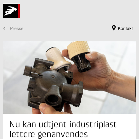
Presse
Kontakt
Jeg er din kontaktperson
Nu kan udtjent industriplast
Sune Dowler Nygaard
Direktør
lettere genanvendes
Forsvar og Beredskab Ledelse