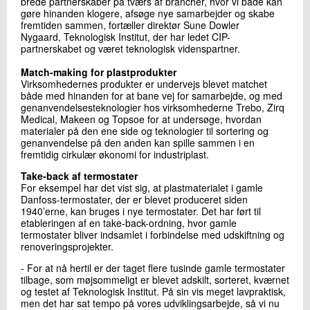
brede partnerskaber på tværs af brancher, hvor vi både kan
gøre hinanden klogere, afsøge nye samarbejder og skabe
fremtiden sammen, fortæller direktør Sune Dowler
Nygaard, Teknologisk Institut, der har ledet CIP-
partnerskabet og været teknologisk videnspartner.
Match-making for plastprodukter
Virksomhedernes produkter er undervejs blevet matchet
både med hinanden for at bane vej for samarbejde, og med
genanvendelsesteknologier hos virksomhederne Trebo, Zirq
Medical, Makeen og Topsoe for at undersøge, hvordan
materialer på den ene side og teknologier til sortering og
genanvendelse på den anden kan spille sammen i en
fremtidig cirkulær økonomi for industriplast.
Take-back af termostater
For eksempel har det vist sig, at plastmaterialet i gamle
Danfoss-termostater, der er blevet produceret siden
1940’erne, kan bruges i nye termostater. Det har ført til
etableringen af en take-back-ordning, hvor gamle
termostater bliver indsamlet i forbindelse med udskiftning og
renoveringsprojekter.
- For at nå hertil er der taget flere tusinde gamle termostater
tilbage, som møjsommeligt er blevet adskilt, sorteret, kværnet
og testet af Teknologisk Institut. På sin vis meget lavpraktisk,
men det har sat tempo på vores udviklingsarbejde, så vi nu