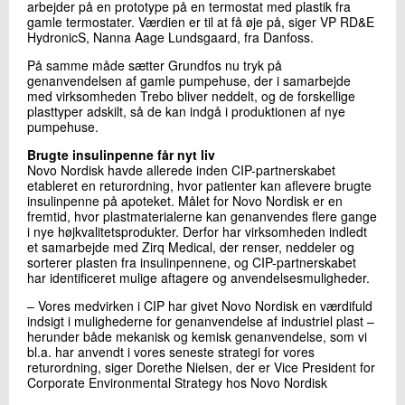
arbejder på en prototype på en termostat med plastik fra
gamle termostater. Værdien er til at få øje på, siger VP RD&E
HydronicS, Nanna Aage Lundsgaard, fra Danfoss.
På samme måde sætter Grundfos nu tryk på
genanvendelsen af gamle pumpehuse, der i samarbejde
med virksomheden Trebo bliver neddelt, og de forskellige
plasttyper adskilt, så de kan indgå i produktionen af nye
pumpehuse.
Brugte insulinpenne får nyt liv
Novo Nordisk havde allerede inden CIP-partnerskabet
etableret en returordning, hvor patienter kan aflevere brugte
insulinpenne på apoteket. Målet for Novo Nordisk er en
fremtid, hvor plastmaterialerne kan genanvendes flere gange
i nye højkvalitetsprodukter. Derfor har virksomheden indledt
et samarbejde med Zirq Medical, der renser, neddeler og
sorterer plasten fra insulinpennene, og CIP-partnerskabet
har identificeret mulige aftagere og anvendelsesmuligheder.
– Vores medvirken i CIP har givet Novo Nordisk en værdifuld
indsigt i mulighederne for genanvendelse af industriel plast –
herunder både mekanisk og kemisk genanvendelse, som vi
bl.a. har anvendt i vores seneste strategi for vores
returordning, siger Dorethe Nielsen, der er Vice President for
Corporate Environmental Strategy hos Novo Nordisk