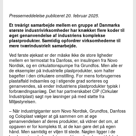
+45 72 20 24 20
Send e-mail
Pressemeddelelse publiceret 20. februar 2025.
Et treårigt samarbejde mellem en gruppe af Danmarks
største industrivirksomheder har knækket flere koder til
Skriv til mig
øget genanvendelse af industriens komplekse
plastprodukter. Samtidig opfordrer virksomhederne til
mere tværindustrielt samarbejde.
Ved første øjekast er der måske ikke de store ligheder
mellem en termostat fra Danfoss, en insulinpen fra Novo
Nordisk, og en cirkulationspumpe fra Grundfos. Men alle er
de eksempler på industrielle plastprodukter, som halter
bagefter i den cirkulære omstilling. For mens forbrugernes
plastaffald indsamles og i stigende grad sorteres og
genanvendes, så ender industriens plastprodukter typisk i
forbrændingsanlæg. Det har partnerskabet CIP (Cirkulær
Send
Industriplast) søgt nye løsninger på med støtte fra
Miljøstyrelsen.
– Når industrigiganter som Novo Nordisk, Grundfos, Danfoss
og Coloplast vælger at gå sammen om at øge
genanvendelsen af deres produkter, så vidner det om, at
opgaven er for kompleks til, at de kan gøre det på egen
hånd. Men samtidig er viljen til stede. Nøglen ligger i de