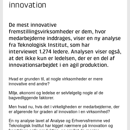
+45 72 20 18 70
innovation
Send e-mail
De mest innovative
Skriv til mig
fremstillingsvirksomheder er dem, hvor
medarbejderne inddrages, viser en ny analyse
fra Teknologisk Institut, som har
interviewet 1.274 ledere. Analysen viser også,
at det ikke kun er ledelsen, der er en del af
innovationsarbejdet i en agil produktion.
Hvad er grunden til, at nogle virksomheder er mere
innovative end andre?
Send
Miljø, økonomi og ledelse er selvfølgelig nogle af de
bagvedliggende faktorer.
Men hvad nu, hvis det i virkeligheden er medarbejderne, der
er afgørende for graden af innovation i en virksomhed?
En ny analyse lavet af Analyse og Erhvervsfremme ved
Teknologisk Institut har kigget nærmere på innovation og