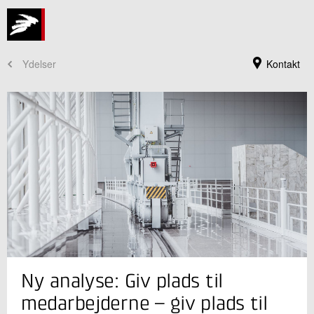
Ydelser
Kontakt
Jeg er din kontaktperson
Ny analyse: Giv plads til
Emil Højbjerre Thomsen
Forretningsleder
medarbejderne – giv plads til
Erhverv og Samfund