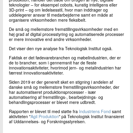
teknologier – for eksempel cobots, kunstig intelligens eller
3D-print – og om ledelsesstil, hvor man inddrager og
uddelegerer ansvar til medarbejderne samt en måde at
organisere virksomheden mere fleksibelt.
De små og mellemstore fremstillingsvirksomheder med en
høj grad af digital processtyring og automatiserede processer
er mere innovative end andre virksomheder.
Det viser den nye analyse fra Teknologisk Institut også.
Faktisk er det fødevarebranchen og møbelindustrien, der er
de to brancher, som i gennemsnit har de fleste
innovationsaktiviteter, hvorimod jern- og metalindustrien har
færrest innovationsaktiviteter.
Siden 2019 er der generelt sket en stigning i andelen af
danske små og mellemstore fremstillingsvirksomheder, der
har automatiseret produktionsprocesser - især
automatisering af fremstillings-, bearbejdnings- og
behandlingsprocesser er blevet mere udbredt.
Rapporten er blevet til med støtte fra
Industriens Fond
samt
aktiviteten "
Agil Produktion
" på Teknologisk Institut finansieret
af Uddannelses- og Forskningsstyrelsen.