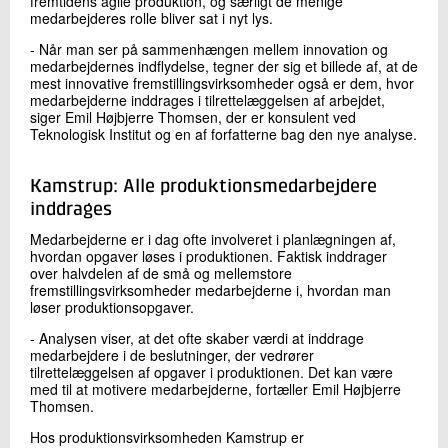
fremtidens agile produktion, og særligt de menige
medarbejderes rolle bliver sat i nyt lys.
- Når man ser på sammenhængen mellem innovation og
medarbejdernes indflydelse, tegner der sig et billede af, at de
mest innovative fremstillingsvirksomheder også er dem, hvor
medarbejderne inddrages i tilrettelæggelsen af arbejdet,
siger Emil Højbjerre Thomsen, der er konsulent ved
Teknologisk Institut og en af forfatterne bag den nye analyse.
Kamstrup: Alle produktionsmedarbejdere
inddrages
Medarbejderne er i dag ofte involveret i planlægningen af,
hvordan opgaver løses i produktionen. Faktisk inddrager
over halvdelen af de små og mellemstore
fremstillingsvirksomheder medarbejderne i, hvordan man
løser produktionsopgaver.
- Analysen viser, at det ofte skaber værdi at inddrage
medarbejdere i de beslutninger, der vedrører
tilrettelæggelsen af opgaver i produktionen. Det kan være
med til at motivere medarbejderne, fortæller Emil Højbjerre
Thomsen.
Hos produktionsvirksomheden Kamstrup er