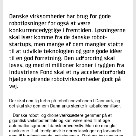
+45 72 20 31 16
Send e-mail
Danske virksomheder har brug for gode
robotløsninger for også at være
konkurrencedygtige i fremtiden. Løsningerne
Skriv til mig
skal især komme fra de danske robot-
startups, men mange af dem mangler støtte
til at udvikle teknologien og gøre gode idéer
til en god forretning. Den udfordring skal
løses, og med ni millioner kroner i ryggen fra
Industriens Fond skal et ny acceleratorforløb
hjælpe spirende robotvirksomheder godt på
vej.
Send
Der skal nemlig turbo på robotinnovationen i Danmark, og
det skal ske gennem Danmarks stærke inkubationsmiljøer.
– Danske robot- og droneiværksættere gemmer på et
gigantisk vækstpotentiale og kan være med til at øge
automationsgraden i dansk erhvervsliv. Men de mangler
musklerne til at færdigudvikle deres løsninger og forvandle
dem til hurtigvoksende væksteventyr. Startups har nøglerne