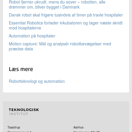
Robot fjerner ukrudt, mens du sover – robotten, alle
drømmer om, bliver bygget i Danmark
Dansk robot skal frigøre tusindvis af timer på travle hospitaler
Essential Robotics forlader inkubatoren og tager næste skridt
mod hospitalerne
Automation på hospitaler
Motion capture: Mål og analysér robotbevægelser med
præcise data
Læs mere
Robotteknologi og automation
Taastrup
Aarhus
Gregersensvej 1
Kongsvang Allé 29