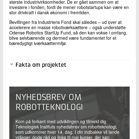
største industrivirksomheder. De er gået sammen om at
investere i fonden, fordi de mener robotstartups kan være en
stor drivkraft i dansk økonomi i fremtiden.
Bevillingen fra Industriens Fond skal således – ud over at
accelerere en masse robotiværksættere – også understøtte
Odense Robotics StartUp Fund, så den kan vokse i omfang,
blive selvbærende og dermed være fundamentet for et
bæredygtigt iværksættermiljø.
Fakta om projektet
Industriens Fond har bevilget ni millioner kroner
til Odense Robotics, som i samarbejde med
NYHEDSBREV OM
Teknologisk Institut skal drive det nye
acceleratorforløb
ROBOTTEKNOLOGI
Samlet set forventes mere end 80 startups at
Kom på forkant med udviklingen og tilmeld dig
gennemgå kvalificerings- og modningsforløb som
Teknologisk Instituts nyhedsbrev om robotteknologi,
led i projektet. Af dem udvælges 20 startups over
som udkommer hver 14. dag. I din indbakke vil lande
de kommende fire år, som bliver optaget af
videoer, gode råd og links til nye kurser, der kan