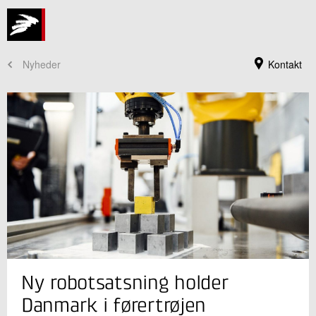
Nyheder
Kontakt
Jeg er din kontaktperson
Ny robotsatsning holder
Anne-Lise Høg Lejre
Direktør
Danmark i førertrøjen
Produktion og Fødevarer