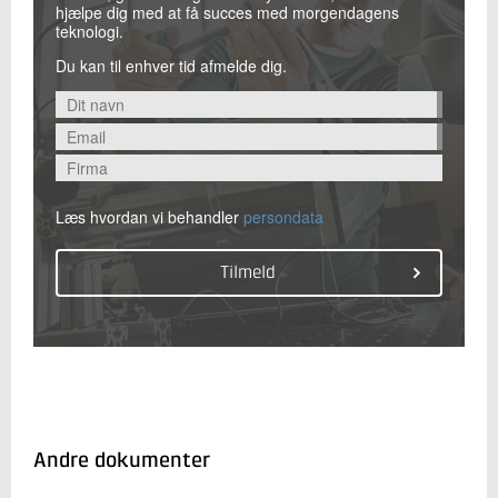
hjælpe dig med at få succes med morgendagens
Odense Robotics StartUp Fund og med tilbud om
teknologi.
dybdegående innovationsforløb
Du kan til enhver tid afmelde dig.
Hver af de 20 startups kan få eksperthjælp inden
for teknologi- og forretningsudvikling til en værdi
på op til 250.000 kroner
Læs hvordan vi behandler
persondata
Andre dokumenter