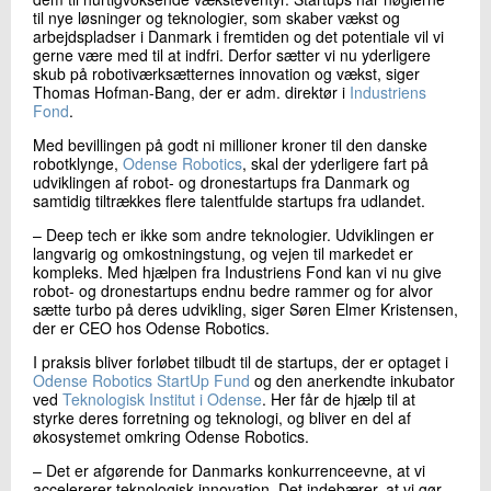
til nye løsninger og teknologier, som skaber vækst og
arbejdspladser i Danmark i fremtiden og det potentiale vil vi
gerne være med til at indfri. Derfor sætter vi nu yderligere
skub på robotiværksætternes innovation og vækst, siger
Thomas Hofman-Bang, der er adm. direktør i
Industriens
Fond
.
Med bevillingen på godt ni millioner kroner til den danske
robotklynge,
Odense Robotics
, skal der yderligere fart på
udviklingen af robot- og dronestartups fra Danmark og
samtidig tiltrækkes flere talentfulde startups fra udlandet.
– Deep tech er ikke som andre teknologier. Udviklingen er
langvarig og omkostningstung, og vejen til markedet er
kompleks. Med hjælpen fra Industriens Fond kan vi nu give
robot- og dronestartups endnu bedre rammer og for alvor
sætte turbo på deres udvikling, siger Søren Elmer Kristensen,
der er CEO hos Odense Robotics.
I praksis bliver forløbet tilbudt til de startups, der er optaget i
Odense Robotics StartUp Fund
og den anerkendte inkubator
ved
Teknologisk Institut i Odense
. Her får de hjælp til at
styrke deres forretning og teknologi, og bliver en del af
økosystemet omkring Odense Robotics.
– Det er afgørende for Danmarks konkurrenceevne, at vi
accelererer teknologisk innovation. Det indebærer, at vi gør