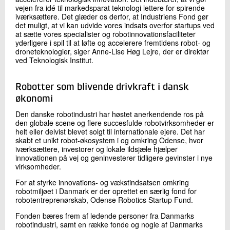
vejen fra idé til markedsparat teknologi lettere for spirende
iværksættere. Det glæder os derfor, at Industriens Fond gør
det muligt, at vi kan udvide vores indsats overfor startups ved
at sætte vores specialister og robotinnovationsfaciliteter
yderligere i spil til at løfte og accelerere fremtidens robot- og
droneteknologier, siger Anne-Lise Høg Lejre, der er direktør
ved Teknologisk Institut.
Robotter som blivende drivkraft i dansk
økonomi
Den danske robotindustri har høstet anerkendende ros på
den globale scene og flere succesfulde robotvirksomheder er
helt eller delvist blevet solgt til internationale ejere. Det har
skabt et unikt robot-økosystem i og omkring Odense, hvor
iværksættere, investorer og lokale ildsjæle hjælper
innovationen på vej og geninvesterer tidligere gevinster i nye
virksomheder.
For at styrke innovations- og vækstindsatsen omkring
robotmiljøet i Danmark er der oprettet en særlig fond for
robotentreprenørskab, Odense Robotics Startup Fund.
Fonden bæres frem af ledende personer fra Danmarks
robotindustri, samt en række fonde og nogle af Danmarks