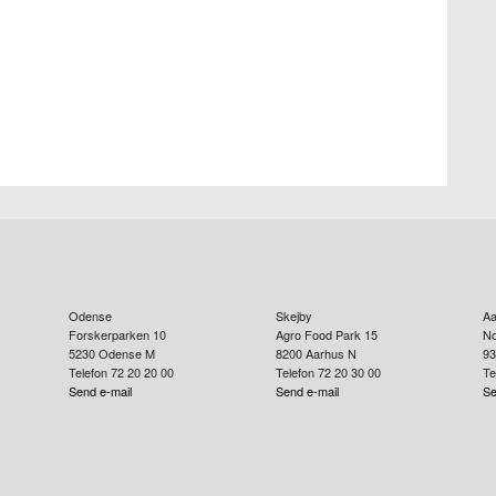
Odense
Skejby
Aa
Forskerparken 10
Agro Food Park 15
No
5230
Odense M
8200
Aarhus N
93
Telefon 72 20 20 00
Telefon 72 20 30 00
Te
Send e-mail
Send e-mail
Se