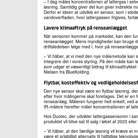
– I dag måles koncentrationen af lattergas i se
løsning. Samtidig giver det kun giver indirekte m
Derfor er ideen at udvikle en sensor, som i stedet 
vandoverfladen, hvor lattergassen frigives, fort
Lavere klimaaftryk på renseanlægget
Når sensoren kommer på markedet, kan den fung
renseanlægget. Mens myndigheder kan bruge den
driftsledelsen følge med i, hvor på renseanlægge
– Vi håber, at vi med den nye målemetode kan id
integrere det i vores styring. På den måde kan l
som udgør et væsentligt bidrag til klimaaftrykke
Nielsen fra BlueKolding.
Flytbar, kosteffektiv og vedligeholdelsesf
Den nye sensor skal være en flytbar løsning, der
efter hvor målingerne skal foretages. Det er en
renseanlæg. Måleren fungerer helt enkelt, ved at
IR-målere herefter måler koncentrationen af lat
Hos Duotec, der udvikler lattergassensoren i sa
produktet vil blive sat til salg i løbet af 2023 elle
– Vi håber, at den færdige løsning vil kræve et 
være et prisbilligt alternativ til hidtidige teknolo