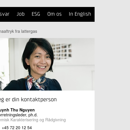
svar
Job
ESG
Om os
In English
aftryk fra lattergas
eg er din kontaktperson
uynh Thu Nguyen
rretningsleder, ph.d.
misk Karakterisering og Rådgivning
+45 72 20 12 54