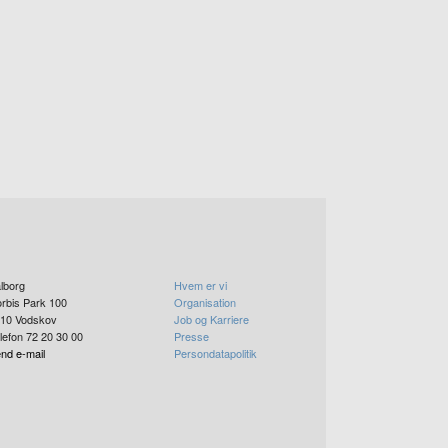
lborg
Hvem er vi
rbis Park 100
Organisation
10
Vodskov
Job og Karriere
lefon 72 20 30 00
Presse
nd e-mail
Persondatapolitik