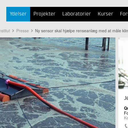
Ydelser
Projekter
Laboratorier
Kurser
For
stitut
Presse
Ny sensor skal hjælpe renseanlæg med at måle klima
J
Q
Fo
Ke