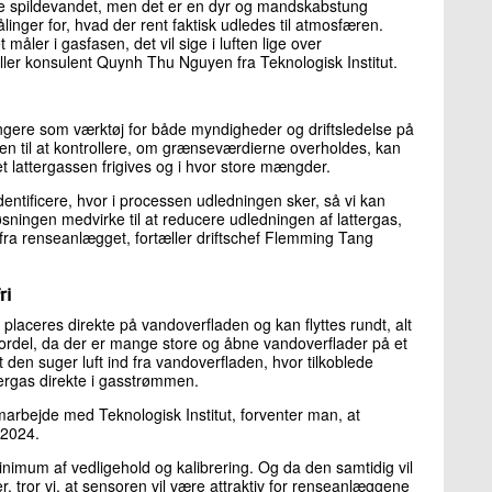
lve spildevandet, men det er en dyr og mandskabstung
ålinger for, hvad der rent faktisk udledes til atmosfæren.
måler i gasfasen, det vil sige i luften lige over
æller konsulent Quynh Thu Nguyen fra Teknologisk Institut.
ere som værktøj for både myndigheder og driftsledelse på
 til at kontrollere, om grænseværdierne overholdes, kan
t lattergassen frigives og i hvor store mængder.
entificere, hvor i processen udledningen sker, så vi kan
øsningen medvirke til at reducere udledningen af lattergas,
t fra renseanlægget, fortæller driftschef Flemming Tang
ri
 placeres direkte på vandoverfladen og kan flyttes rundt, alt
 fordel, da der er mange store og åbne vandoverflader på et
 den suger luft ind fra vandoverfladen, hvor tilkoblede
tergas direkte i gasstrømmen.
marbejde med Teknologisk Institut, forventer man, at
r 2024.
minimum af vedligehold og kalibrering. Og da den samtidig vil
gier, tror vi, at sensoren vil være attraktiv for renseanlæggene