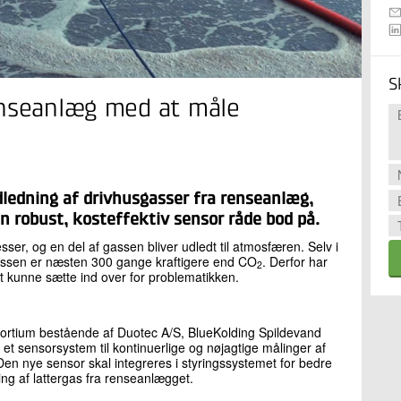
S
enseanlæg med at måle
udledning af drivhusgasser fra renseanlæg,
n robust, kosteffektiv sensor råde bod på.
ser, og en del af gassen bliver udledt til atmosfæren. Selv i
gassen er næsten 300 gange kraftigere end CO
. Derfor har
2
t kunne sætte ind over for problematikken.
konsortium bestående af Duotec A/S, BlueKolding Spildevand
 et sensorsystem til kontinuerlige og nøjagtige målinger af
Den nye sensor skal integreres i styringssystemet for bedre
ing af lattergas fra renseanlægget.