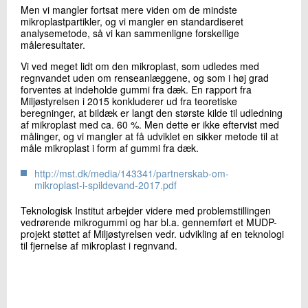
Men vi mangler fortsat mere viden om de mindste
mikroplastpartikler, og vi mangler en standardiseret
analysemetode, så vi kan sammenligne forskellige
måleresultater.
Vi ved meget lidt om den mikroplast, som udledes med
regnvandet uden om renseanlæggene, og som i høj grad
forventes at indeholde gummi fra dæk. En rapport fra
Miljøstyrelsen i 2015 konkluderer ud fra teoretiske
beregninger, at bildæk er langt den største kilde til udledning
af mikroplast med ca. 60 %. Men dette er ikke eftervist med
målinger, og vi mangler at få udviklet en sikker metode til at
måle mikroplast i form af gummi fra dæk.
http://mst.dk/media/143341/partnerskab-om-
mikroplast-i-spildevand-2017.pdf
Teknologisk Institut arbejder videre med problemstillingen
vedrørende mikrogummi og har bl.a. gennemført et MUDP-
projekt støttet af Miljøstyrelsen vedr. udvikling af en teknologi
til fjernelse af mikroplast i regnvand.