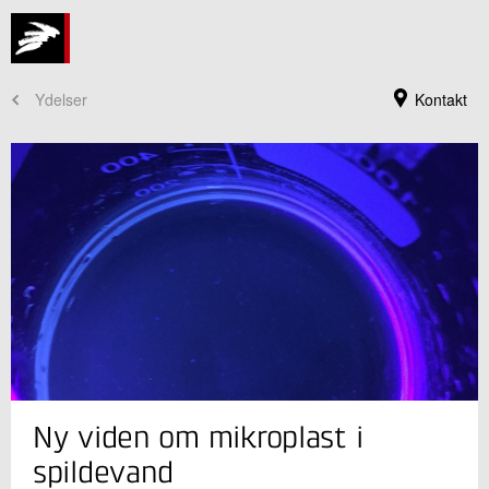
Ydelser
Kontakt
Jeg er din kontaktperson
Ny viden om mikroplast i
Lotte Bjerrum Friis-Holm
Centerchef, ph.d.
spildevand
Vandteknologi