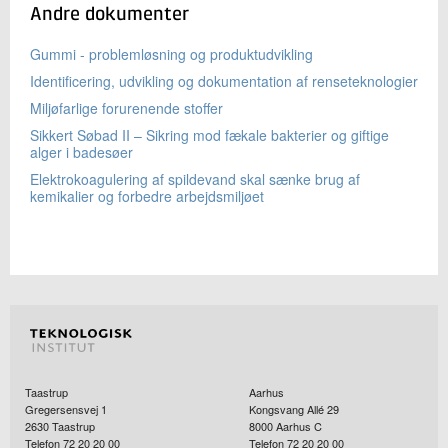
Andre dokumenter
Gummi - problemløsning og produktudvikling
Identificering, udvikling og dokumentation af renseteknologier
Miljøfarlige forurenende stoffer
Sikkert Søbad II – Sikring mod fækale bakterier og giftige
alger i badesøer
Elektrokoagulering af spildevand skal sænke brug af
kemikalier og forbedre arbejdsmiljøet
Taastrup
Aarhus
Gregersensvej 1
Kongsvang Allé 29
2630
Taastrup
8000
Aarhus C
Telefon 72 20 20 00
Telefon 72 20 20 00