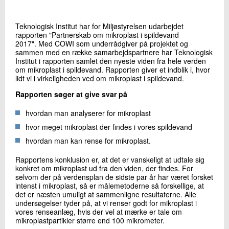
+45 72 20 18 37
Send e-mail
Teknologisk Institut har for Miljøstyrelsen udarbejdet
rapporten "Partnerskab om mikroplast i spildevand
2017". Med COWI som underrådgiver på projektet og
sammen med en række samarbejdspartnere har Teknologisk
Skriv til mig
Institut i rapporten samlet den nyeste viden fra hele verden
om mikroplast i spildevand. Rapporten giver et indblik i, hvor
lidt vi i virkeligheden ved om mikroplast i spildevand.
Rapporten søger at give svar på
hvordan man analyserer for mikroplast
hvor meget mikroplast der findes i vores spildevand
hvordan man kan rense for mikroplast.
Send
Rapportens konklusion er, at det er vanskeligt at udtale sig
konkret om mikroplast ud fra den viden, der findes. For
selvom der på verdensplan de sidste par år har været forsket
intenst i mikroplast, så er målemetoderne så forskellige, at
det er næsten umuligt at sammenligne resultaterne. Alle
undersøgelser tyder på, at vi renser godt for mikroplast i
vores renseanlæg, hvis der vel at mærke er tale om
mikroplastpartikler større end 100 mikrometer.