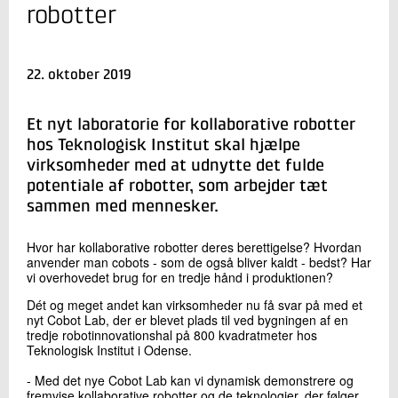
+45 72 20 22 11
robotter
Send e-mail
LinkedIn
22. oktober 2019
Skriv til mig
Et nyt laboratorie for kollaborative robotter
hos Teknologisk Institut skal hjælpe
virksomheder med at udnytte det fulde
potentiale af robotter, som arbejder tæt
sammen med mennesker.
Hvor har kollaborative robotter deres berettigelse? Hvordan
anvender man cobots - som de også bliver kaldt - bedst? Har
vi overhovedet brug for en tredje hånd i produktionen?
Send
Dét og meget andet kan virksomheder nu få svar på med et
nyt Cobot Lab, der er blevet plads til ved bygningen af en
tredje robotinnovationshal på 800 kvadratmeter hos
Teknologisk Institut i Odense.
- Med det nye Cobot Lab kan vi dynamisk demonstrere og
fremvise kollaborative robotter og de teknologier, der følger