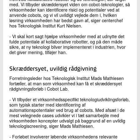
med. Vi tilbyder skræddersyet viden om cobot-teknologier, så
virksomheder kan identificere risici og potentialer ved at
anvende cobots, og vi vil uvildigt vejlede dem i, hvilken
løsning virksomheden har bedst gavn af, siger centerchef
hos Teknologisk Institut Kurt Nielsen.
- Vi skal kort sagt hjælpe virksomheder med at udnytte det
fulde potentiale af kollaborative robotter, og på den måde
sikre, at ny teknologi bliver implementeret i industrien, hvor
det giver mening, tilføjer han.
Skræddersyet, uvildig rådgivning
Forretningsleder hos Teknologisk Institut Mads Mathiesen
fortæller, at man som virksomhed kan få et skræddersyet
rådgivningsforløb i Cobot Lab.
- Vi tilbyder et virksomhedsspecifikt teknologiudviklingsforløb,
som typisk starter med identificering af
automationspotentialer ved brug af cobots. Med afsæt i de
mest velegnede cases udvikler vi i tæt samarbejde med
virksomheden koncepter udvalgt på baggrund af en uvildig
teknologiscreening, siger Mads Mathiesen.
- Forløbet involverer løbende virksomhedens relevante