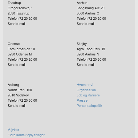
Taastrup
Aarhus
Gregersensvej 1
Kongsvang Allé 29
2630
Taastrup
8000
Aarhus C
Telefon 72 20 20 00
Telefon 72 20 20 00
Send e-mail
Send e-mail
Odense
Skejby
Forskerparken 10
Agro Food Park 15
5230
Odense M
8200
Aarhus N
Telefon 72 20 20 00
Telefon 72 20 30 00
Send e-mail
Send e-mail
Aalborg
Hvem er vi
Norbis Park 100
Organisation
9310
Vodskov
Job og Karriere
Telefon 72 20 30 00
Presse
Send e-mail
Persondatapolitik
Vejviser
Flere kontaktoplysninger