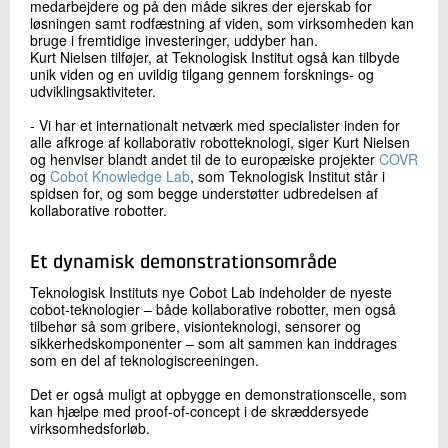
medarbejdere og på den måde sikres der ejerskab for
løsningen samt rodfæstning af viden, som virksomheden kan
bruge i fremtidige investeringer, uddyber han.
Kurt Nielsen tilføjer, at Teknologisk Institut også kan tilbyde
unik viden og en uvildig tilgang gennem forsknings- og
udviklingsaktiviteter.
- Vi har et internationalt netværk med specialister inden for
alle afkroge af kollaborativ robotteknologi, siger Kurt Nielsen
og henviser blandt andet til de to europæiske projekter
COVR
og
Cobot Knowledge Lab
, som Teknologisk Institut står i
spidsen for, og som begge understøtter udbredelsen af
kollaborative robotter.
Et dynamisk demonstrationsområde
Teknologisk Instituts nye Cobot Lab indeholder de nyeste
cobot-teknologier – både kollaborative robotter, men også
tilbehør så som gribere, visionteknologi, sensorer og
sikkerhedskomponenter – som alt sammen kan inddrages
som en del af teknologiscreeningen.
Det er også muligt at opbygge en demonstrationscelle, som
kan hjælpe med proof-of-concept i de skræddersyede
virksomhedsforløb.