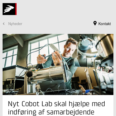
Nyheder
Kontakt
Jeg er din kontaktperson
Nyt Cobot Lab skal hjælpe med
Kurt Nielsen
Teknologichef
indføring af samarbejdende
Produktion og Fødevarer