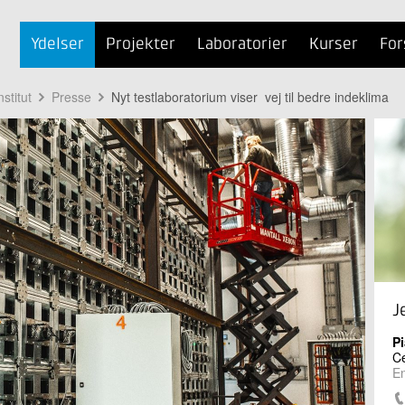
Ydelser
Projekter
Laboratorier
Kurser
For
stitut
Presse
Nyt testlaboratorium viser vej til bedre indeklima
J
P
Ce
En