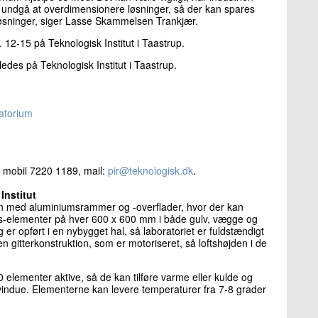
n undgå at overdimensionere løsninger, så der kan spares
løsninger, siger Lasse Skammelsen Trankjær.
. 12-15 på Teknologisk Institut i Taastrup.
des på Teknologisk Institut i Taastrup.
oratorium
, mobil 7220 1189, mail:
pir@teknologisk.dk
.
Institut
on med aluminiumsrammer og -overflader, hvor der kan
ums-elementer på hver 600 x 600 mm i både gulv, vægge og
 er opført i en nybygget hal, så laboratoriet er fuldstændigt
n gitterkonstruktion, som er motoriseret, så loftshøjden i de
elementer aktive, så de kan tilføre varme eller kulde og
 vindue. Elementerne kan levere temperaturer fra 7-8 grader