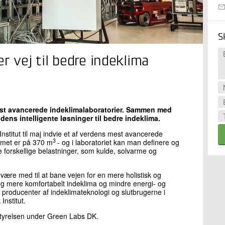
S
r vej til bedre indeklima
mest avancerede indeklimalaboratorier. Sammen med
dens intelligente løsninger til bedre indeklima.
Institut til maj indvie et af verdens mest avancerede
3
ummet er på 370 m
- og i laboratoriet kan man definere og
e forskellige belastninger, som kulde, solvarme og
 være med til at bane vejen for en mere holistisk og
 og mere komfortabelt indeklima og mindre energi- og
producenter af indeklimateknologi og slutbrugerne i
Institut.
istyrelsen under Green Labs DK.