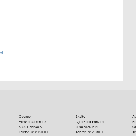
et
Odense
Skejby
Aa
Forskerparken 10
Agro Food Park 15
No
5230
Odense M
8200
Aarhus N
93
Telefon 72 20 20 00
Telefon 72 20 30 00
Te