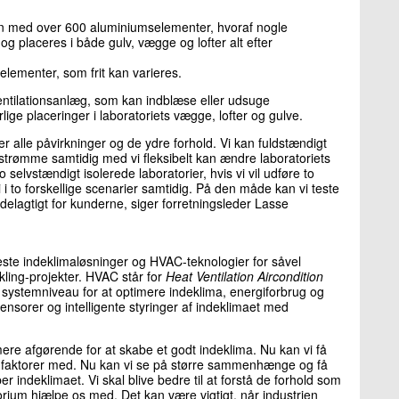
on med over 600 aluminiumselementer, hvoraf nogle
og placeres i både gulv, vægge og lofter alt efter
elementer, som frit kan varieres.
re ventilationsanlæg, som kan indblæse eller udsuge
ige placeringer i laboratoriets vægge, lofter og gulve.
ver alle påvirkninger og de ydre forhold. Vi kan fuldstændigt
ftstrømme samtidig med vi fleksibelt kan ændre laboratoriets
selvstændigt isolerede laboratorier, hvis vi vil udføre to
 i to forskellige scenarier samtidig. På den måde kan vi teste
delagtigt for kunderne, siger forretningsleder Lasse
 teste indeklimaløsninger og HVAC-teknologier for såvel
kling-projekter. HVAC står for
Heat Ventilation Aircondition
systemniveau for at optimere indeklima, energiforbrug og
nsorer og intelligente styringer af indeklimaet med
ere afgørende for at skabe et godt indeklima. Nu kan vi få
 faktorer med. Nu kan vi se på større sammenhænge og få
indeklimaet. Vi skal blive bedre til at forstå de forhold som
orium hjælpe os med. Det kan være vigtigt, når industrien