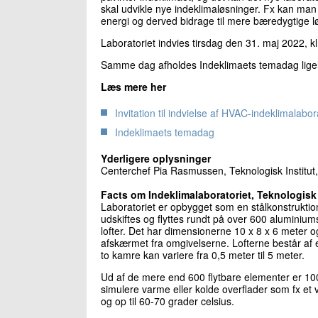
skal udvikle nye indeklimaløsninger. Fx kan ma
energi og derved bidrage til mere bæredygtige 
Laboratoriet indvies tirsdag den 31. maj 2022, kl
Samme dag afholdes Indeklimaets temadag ligele
Læs mere her
Invitation til indvielse af HVAC-indeklimalab
Indeklimaets temadag
Yderligere oplysninger
Centerchef Pia Rasmussen, Teknologisk Institut
Facts om Indeklimalaboratoriet, Teknologisk 
Laboratoriet er opbygget som en stålkonstrukti
udskiftes og flyttes rundt på over 600 alumini
lofter. Det har dimensionerne 10 x 8 x 6 meter og
afskærmet fra omgivelserne. Lofterne består af e
to kamre kan variere fra 0,5 meter til 5 meter.
Ud af de mere end 600 flytbare elementer er 100 
simulere varme eller kolde overflader som fx et
og op til 60-70 grader celsius.