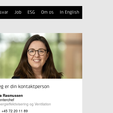
svar
Job
ESG
Om os
In English
eg er din kontaktperson
ia Rasmussen
nterchef
ergieffektivisering og Ventilation
+45 72 20 11 89