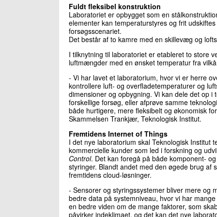
Fuldt fleksibel konstruktion
Laboratoriet er opbygget som en stålkonstrukti
elementer kan temperaturstyres og frit udskiftes 
forsøgsscenariet.
Det består af to kamre med en skillevæg og lofts
I tilknytning til laboratoriet er etableret to sto
luftmængder med en ønsket temperatur fra vilkårl
- Vi har lavet et laboratorium, hvor vi er herre o
kontrollere luft- og overfladetemperaturer og lu
dimensioner og opbygning. Vi kan dele det op i to 
forskellige forsøg, eller afprøve samme teknologi
både hurtigere, mere fleksibelt og økonomisk for
Skammelsen Trankjær, Teknologisk Institut.
Fremtidens Internet of Things
I det nye laboratorium skal Teknologisk Institut
kommercielle kunder som led i forskning og udvi
Control
. Det kan foregå på både komponent- og 
styringer. Blandt andet med den øgede brug af se
fremtidens cloud-løsninger.
- Sensorer og styringssystemer bliver mere og m
bedre data på systemniveau, hvor vi har mange
en bedre viden om de mange faktorer, som skaber 
påvirker indeklimaet, og det kan det nye laborat