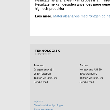
Resultaterne kan desuden anvendes mere generelt
hightech-produkter
Læs mere:
Materialeanalyse med røntgen og n
Taastrup
Aarhus
Gregersensvej 1
Kongsvang Allé 29
2630
Taastrup
8000
Aarhus C
Telefon 72 20 20 00
Telefon 72 20 20 00
Send e-mail
Send e-mail
Vejviser
Flere kontaktoplysninger
Stamoplysninger