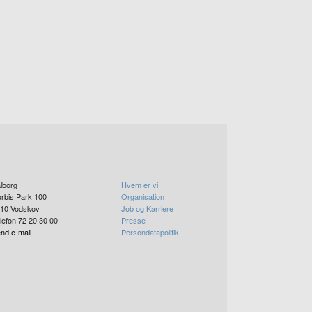
lborg
Hvem er vi
rbis Park 100
Organisation
10
Vodskov
Job og Karriere
lefon 72 20 30 00
Presse
nd e-mail
Persondatapolitik