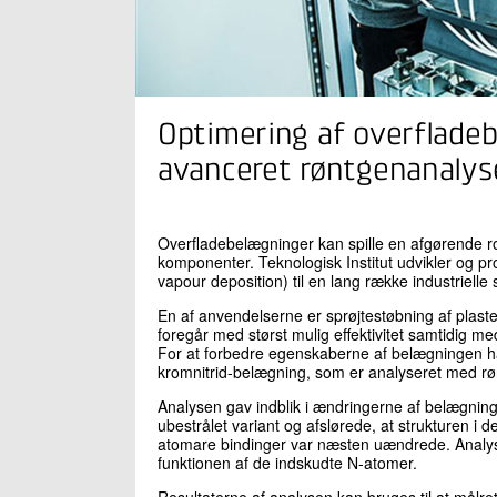
Optimering af overflad
avanceret røntgenanalys
Overfladebelægninger kan spille en afgørende ro
komponenter. Teknologisk Institut udvikler og 
vapour deposition) til en lang række industrielle
En af anvendelserne er sprøjtestøbning af plast
foregår med størst mulig effektivitet samtidig m
For at forbedre egenskaberne af belægningen har
kromnitrid-belægning, som er analyseret med rønt
Analysen gav indblik i ændringerne af belægnin
ubestrålet variant og afslørede, at strukturen i
atomare bindinger var næsten uændrede. Analyse
funktionen af de indskudte N-atomer.
Resultaterne af analysen kan bruges til at målre