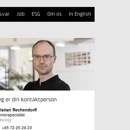
svar
Job
ESG
Om os
In English
eg er din kontaktperson
ristian Rechendorff
niorspecialist
ibologi
+45 72 20 24 23