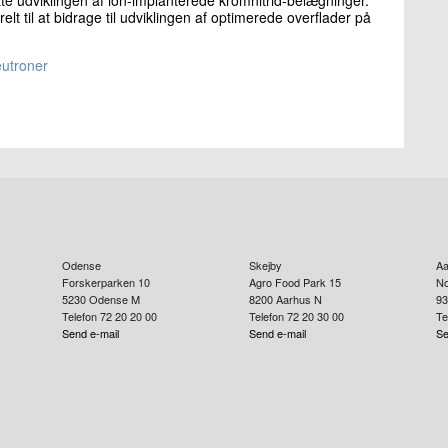
 til at bidrage til udviklingen af optimerede overflader på
eutroner
Odense
Skejby
Aa
Forskerparken 10
Agro Food Park 15
No
5230
Odense M
8200
Aarhus N
93
Telefon 72 20 20 00
Telefon 72 20 30 00
Te
Send e-mail
Send e-mail
Se