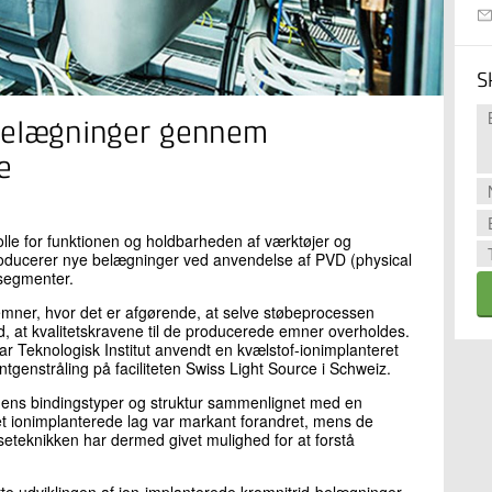
S
ebelægninger gennem
e
lle for funktionen og holdbarheden af værktøjer og
producerer nye belægninger ved anvendelse af PVD (physical
 segmenter.
emner, hvor det er afgørende, at selve støbeprocessen
ed, at kvalitetskravene til de producerede emner overholdes.
 Teknologisk Institut anvendt en kvælstof-ionimplanteret
genstråling på faciliteten Swiss Light Source i Schweiz.
gens bindingstyper og struktur sammenlignet med en
 det ionimplanterede lag var markant forandret, mens de
teknikken har dermed givet mulighed for at forstå
tte udviklingen af ion-implanterede kromnitrid-belægninger.