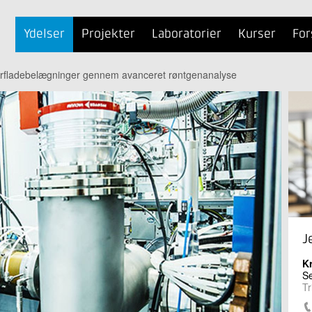
Ydelser
Projekter
Laboratorier
Kurser
For
erfladebelægninger gennem avanceret røntgenanalyse
J
K
Se
Tr