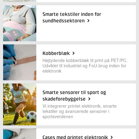
+45 72 20 13 61
Send e-mail
Smarte tekstiler inden for
LinkedIn
sundhedssektoren
Skriv til mig
Kobberblæk
Højtydende kobberblæk til print på PET/PC.
Udviklet til industriel og FoU-brug inden for
elektronik
Smarte sensorer til sport og
skadeforebyggelse
Send
Vi integrerer printet elektronik, smarte
tekstiler og avancerede sensorer i
sportsverdenen
Cases med printet elektronik