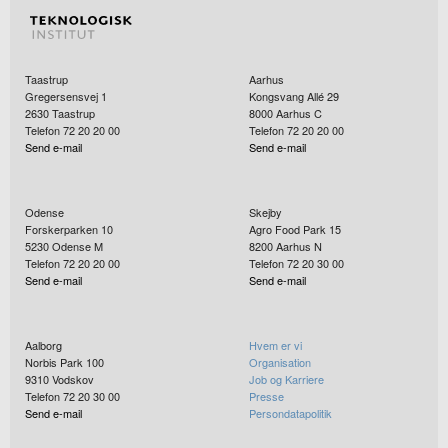
Taastrup
Aarhus
Gregersensvej 1
Kongsvang Allé 29
2630
Taastrup
8000
Aarhus C
Telefon 72 20 20 00
Telefon 72 20 20 00
Send e-mail
Send e-mail
Odense
Skejby
Forskerparken 10
Agro Food Park 15
5230
Odense M
8200
Aarhus N
Telefon 72 20 20 00
Telefon 72 20 30 00
Send e-mail
Send e-mail
Aalborg
Hvem er vi
Norbis Park 100
Organisation
9310
Vodskov
Job og Karriere
Telefon 72 20 30 00
Presse
Send e-mail
Persondatapolitik