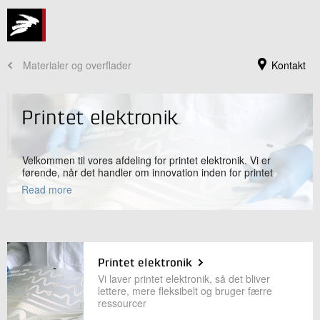
Materialer og overflader
Kontakt
Printet elektronik
Velkommen til vores afdeling for printet elektronik. Vi er
førende, når det handler om innovation inden for printet
elektronik, og vi skubber grænserne på dette område. Vores
Read more
ekspertise og unikke infrastruktur inden for printteknologi og
materialer gør det muligt for os at udforske forskellige
anvendelser, fra smarte tekstiler til usynlige sensorer. Gennem
samarbejde med partnere driver vi innovation og tilbyder
rådgivning, der muliggør problemfri integration af printet
elektronik
Jeg er din kontaktperson
Printet elektronik
Vi laver printet elektronik, så det bliver
Nina Ritter Nielsen
lettere, mere fleksibelt og bruger færre
Forretningsleder
ressourcer
Funktionelle Materialer