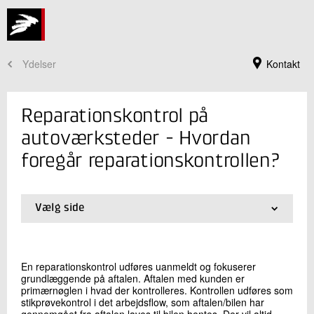
Ydelser
Kontakt
Reparationskontrol på
autoværksteder - Hvordan
foregår reparationskontrollen?
Vælg side
01.
Forside
02.
Hvordan foregår reparationskontrollen?
Jeg er din kontaktperson
En reparationskontrol udføres uanmeldt og fokuserer
grundlæggende på aftalen. Aftalen med kunden er
Michael Guldfeldt
primærnøglen i hvad der kontrolleres. Kontrollen udføres som
Centerchef
stikprøvekontrol i det arbejdsflow, som aftalen/bilen har
Automobilteknik
gennemgået fra aftalen laves til bilen hentes. Der vil altid