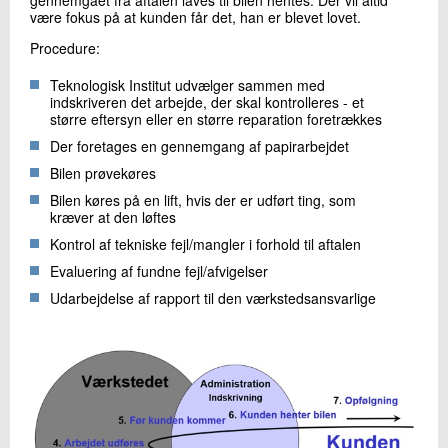
+45 72 20 31 62
være fokus på at kunden får det, han er blevet lovet.
Send e-mail
Procedure:
Teknologisk Institut udvælger sammen med
indskriveren det arbejde, der skal kontrolleres - et
Skriv til mig
større eftersyn eller en større reparation foretrækkes
Der foretages en gennemgang af papirarbejdet
Bilen prøvekøres
Bilen køres på en lift, hvis der er udført ting, som
kræver at den løftes
Kontrol af tekniske fejl/mangler i forhold til aftalen
Evaluering af fundne fejl/afvigelser
Udarbejdelse af rapport til den værkstedsansvarlige
Send